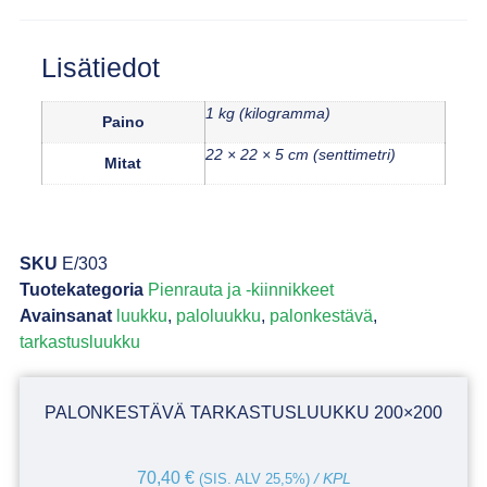
Lisätiedot
1 kg (kilogramma)
Paino
22 × 22 × 5 cm (senttimetri)
Mitat
SKU
E/303
Tuotekategoria
Pienrauta ja -kiinnikkeet
Avainsanat
luukku
,
paloluukku
,
palonkestävä
,
tarkastusluukku
PALONKESTÄVÄ TARKASTUSLUUKKU 200×200
70,40
€
(SIS. ALV 25,5%)
/ KPL