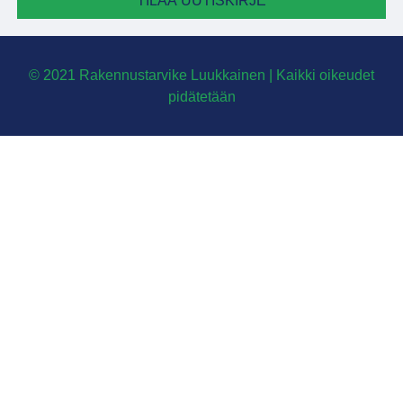
TILAA UUTISKIRJE
© 2021 Rakennustarvike Luukkainen | Kaikki oikeudet
pidätetään