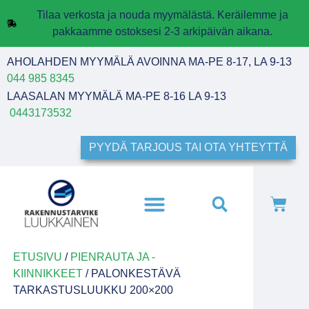
Tilaa verkosta ja nouda myymälästä. Keräilemme ja
pakkaamme ostoksesi 2-3 arkipäivän aikana.
AHOLAHDEN MYYMÄLÄ AVOINNA MA-PE 8-17, LA 9-13
044 985 8345
LAASALAN MYYMÄLÄ MA-PE 8-16 LA 9-13
0443173532
PYYDÄ TARJOUS TAI OTA YHTEYTTÄ
ETUSIVU
/
PIENRAUTA JA -
KIINNIKKEET
/ PALONKESTÄVÄ
TARKASTUSLUUKKU 200×200