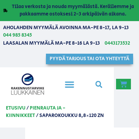
Tilaa verkosta ja nouda myymälästä. Keräilemme ja
pakkaamme ostoksesi 2-3 arkipäivän aikana.
AHOLAHDEN MYYMÄLÄ AVOINNA MA-PE 8-17, LA 9-13
044 985 8345
LAASALAN MYYMÄLÄ MA-PE 8-16 LA 9-13
0443173532
PYYDÄ TARJOUS TAI OTA YHTEYTTÄ
ETUSIVU
/
PIENRAUTA JA -
KIINNIKKEET
/ SAPAROKOUKKU 8,8×120 ZN