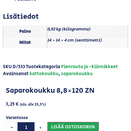
Lisätiedot
0,92 kg (kilogramma)
Paino
14 × 14 × 4 cm (senttimetri)
Mitat
SKU
D/533
Tuotekategoria
Pienrauta ja -kiinnikkeet
Avainsanat
kattokoukku
,
saparokoukku
Saparokoukku 8,8×120 ZN
3,25
€
(sis. alv 25,5%)
Varastossa
LISÄÄ OSTOSKORIIN
-
+