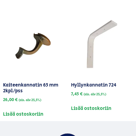
Kaiteenkannatin 65 mm
Hyllynkannatin 724
2kpl/pss
7,45
€
(sis. alv 25,5%)
26,00
€
(sis. alv 25,5%)
Lisää ostoskoriin
Lisää ostoskoriin