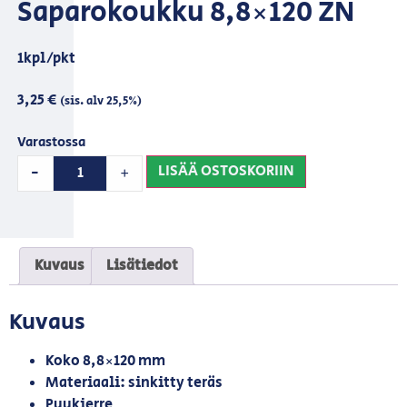
Saparokoukku 8,8×120 ZN
1kpl/pkt
3,25
€
(sis. alv 25,5%)
Varastossa
LISÄÄ OSTOSKORIIN
-
+
Kuvaus
Lisätiedot
Kuvaus
Koko 8,8×120 mm
Materiaali: sinkitty teräs
Puukierre