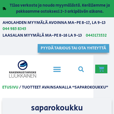
Tilaa verkosta ja nouda myymälästä. Keräilemme ja
pakkaamme ostoksesi 2-3 arkipäivän aikana.
AHOLAHDEN MYYMÄLÄ AVOINNA MA-PE 8-17, LA 9-13
044 985 8345
LAASALAN MYYMÄLÄ MA-PE 8-16 LA 9-13
0443173532
PYYDÄ TARJOUS TAI OTA YHTEYTTÄ
ETUSIVU
/ TUOTTEET AVAINSANALLA “SAPAROKOUKKU”
saparokoukku