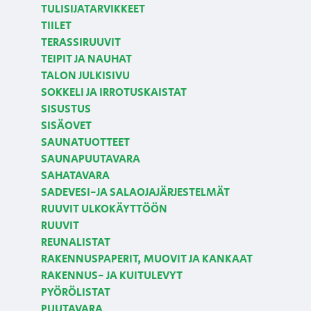
TULISIJATARVIKKEET
TIILET
TERASSIRUUVIT
TEIPIT JA NAUHAT
TALON JULKISIVU
SOKKELI JA IRROTUSKAISTAT
SISUSTUS
SISÄOVET
SAUNATUOTTEET
SAUNAPUUTAVARA
SAHATAVARA
SADEVESI-JA SALAOJAJÄRJESTELMÄT
RUUVIT ULKOKÄYTTÖÖN
RUUVIT
REUNALISTAT
RAKENNUSPAPERIT, MUOVIT JA KANKAAT
RAKENNUS- JA KUITULEVYT
PYÖRÖLISTAT
PUUTAVARA