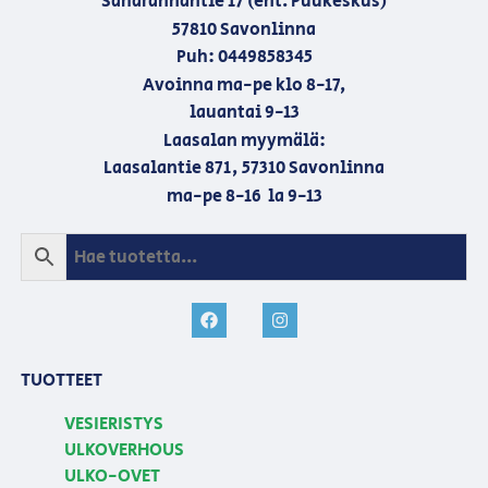
Saharannantie 17 (ent. Puukeskus)
57810 Savonlinna
Puh: 0449858345
Avoinna ma-pe klo 8-17,
lauantai 9-13
Laasalan myymälä:
Laasalantie 871, 57310 Savonlinna
ma-pe 8-16 la 9-13
TUOTTEET
VESIERISTYS
ULKOVERHOUS
ULKO-OVET