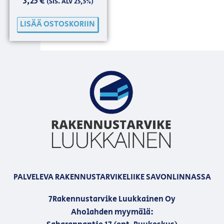
3,25
€
(SIS. ALV 25,5%)
LISÄÄ OSTOSKORIIN
PALVELEVA RAKENNUSTARVIKELIIKE SAVONLINNASSA
7Rakennustarvike Luukkainen Oy
Aholahden myymälä: