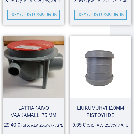
8,25
€
2,95
€
(SIS. ALV 25,5%)
/ KPL
(SIS. ALV 25,5%)
/ JM
LISÄÄ OSTOSKORIIN
LISÄÄ OSTOSKORIIN
LATTIAKAIVO
LIUKUMUHVI 110MM
VAAKAMALLI 75 MM
PISTOYHDE
29,40
€
9,65
€
(SIS. ALV 25,5%)
/ KPL
(SIS. ALV 25,5%)
/ KPL