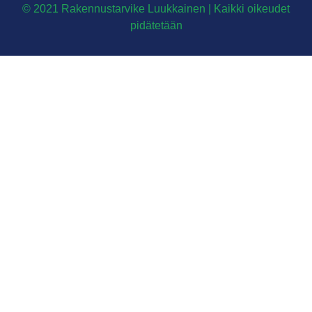
© 2021 Rakennustarvike Luukkainen | Kaikki oikeudet
pidätetään