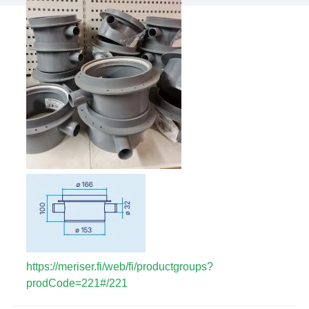
https://meriser.fi/web/fi/productgroups?
prodCode=221#/221