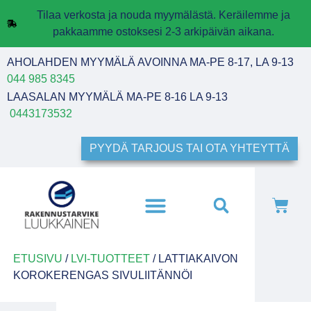
Tilaa verkosta ja nouda myymälästä. Keräilemme ja
pakkaamme ostoksesi 2-3 arkipäivän aikana.
AHOLAHDEN MYYMÄLÄ AVOINNA MA-PE 8-17, LA 9-13
044 985 8345
LAASALAN MYYMÄLÄ MA-PE 8-16 LA 9-13
0443173532
PYYDÄ TARJOUS TAI OTA YHTEYTTÄ
ETUSIVU
/
LVI-TUOTTEET
/ LATTIAKAIVON
KOROKERENGAS SIVULIITÄNNÖI