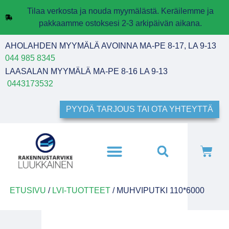
Tilaa verkosta ja nouda myymälästä. Keräilemme ja
pakkaamme ostoksesi 2-3 arkipäivän aikana.
AHOLAHDEN MYYMÄLÄ AVOINNA MA-PE 8-17, LA 9-13
044 985 8345
LAASALAN MYYMÄLÄ MA-PE 8-16 LA 9-13
0443173532
PYYDÄ TARJOUS TAI OTA YHTEYTTÄ
ETUSIVU
/
LVI-TUOTTEET
/ MUHVIPUTKI 110*6000