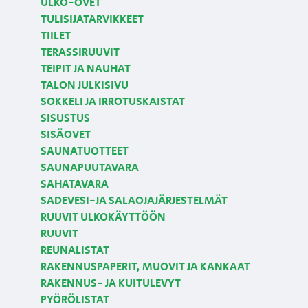
ULKO-OVET
TULISIJATARVIKKEET
TIILET
TERASSIRUUVIT
TEIPIT JA NAUHAT
TALON JULKISIVU
SOKKELI JA IRROTUSKAISTAT
SISUSTUS
SISÄOVET
SAUNATUOTTEET
SAUNAPUUTAVARA
SAHATAVARA
SADEVESI-JA SALAOJAJÄRJESTELMÄT
RUUVIT ULKOKÄYTTÖÖN
RUUVIT
REUNALISTAT
RAKENNUSPAPERIT, MUOVIT JA KANKAAT
RAKENNUS- JA KUITULEVYT
PYÖRÖLISTAT