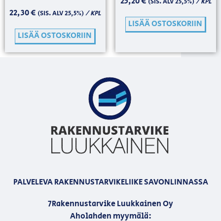
25,20
€
/ KPL
(SIS. ALV 25,5%)
22,30
€
/ KPL
(SIS. ALV 25,5%)
LISÄÄ OSTOSKORIIN
LISÄÄ OSTOSKORIIN
PALVELEVA RAKENNUSTARVIKELIIKE SAVONLINNASSA
7Rakennustarvike Luukkainen Oy
Aholahden myymälä: