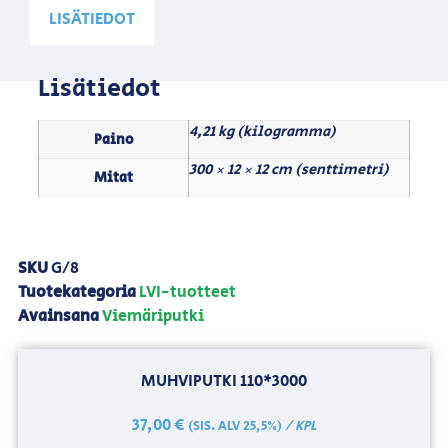
LISÄTIEDOT
Lisätiedot
4,21 kg (kilogramma)
Paino
300 × 12 × 12 cm (senttimetri)
Mitat
SKU
G/8
Tuotekategoria
LVI-tuotteet
Avainsana
Viemäriputki
MUHVIPUTKI 110*3000
37,00
€
/ KPL
(SIS. ALV 25,5%)