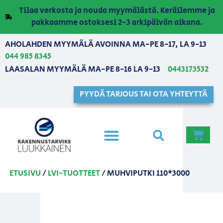
Tilaa verkosta ja nouda myymälästä. Keräilemme ja
pakkaamme ostoksesi 2-3 arkipäivän aikana.
AHOLAHDEN MYYMÄLÄ AVOINNA MA-PE 8-17, LA 9-13
044 985 8345
LAASALAN MYYMÄLÄ MA-PE 8-16 LA 9-13
0443173532
PYYDÄ TARJOUS TAI OTA YHTEYTTÄ
ETUSIVU
/
LVI-TUOTTEET
/ MUHVIPUTKI 110*3000