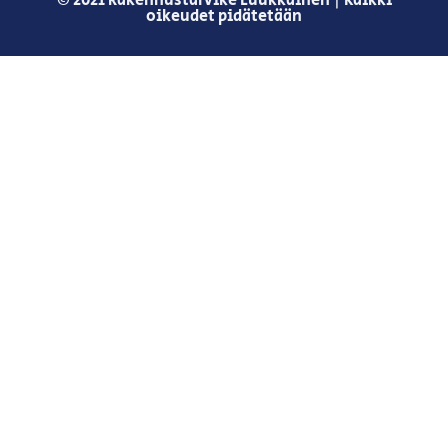
© 2021 Rakennustarvike Luukkainen | Kaikki
oikeudet pidätetään