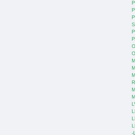
P
P
S
P
P
O
O
M
M
R
M
L
L
L
L
-