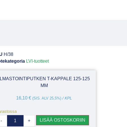
U
H/38
tekategoria
LVI-tuotteet
ILMASTOINTIPUTKEN T-KAPPALE 125-125
MM
16,10
€
(SIS. ALV 25,5%)
/ KPL
rastossa
LISÄÄ OSTOSKORIIN
-
+