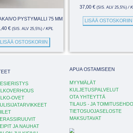
37,00
€
(SIS. ALV 25,5%)
/ 
AKAIVO PYSTYMALLI 75 MM
LISÄÄ OSTOSKORIIN
9,40
€
(SIS. ALV 25,5%)
/ KPL
LISÄÄ OSTOSKORIIN
APUA OSTAMISEEN
TEET
MYYMÄLÄT
ESIERISTYS
KULJETUSPALVELUT
ULKOVERHOUS
OTA YHTEYTTÄ
LKO-OVET
TILAUS - JA TOIMITUSEHD
ULISIJATARVIKKEET
TIETOSUOJASELOSTE
IILET
MAKSUTAVAT
ERASSIRUUVIT
EIPIT JA NAUHAT