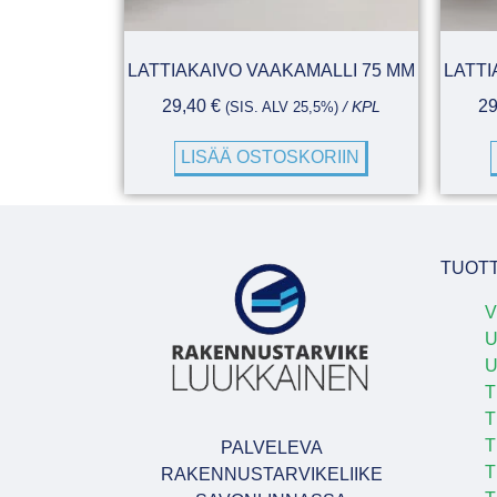
LATTIAKAIVO VAAKAMALLI 75 MM
LATTI
29,40
€
2
(SIS. ALV 25,5%)
/ KPL
LISÄÄ OSTOSKORIIN
TUOT
V
U
T
T
T
PALVELEVA
T
RAKENNUSTARVIKELIIKE