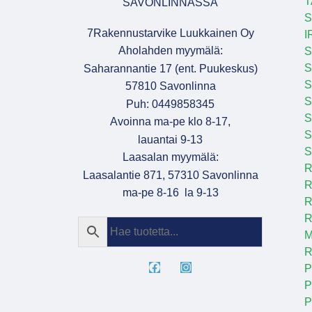
T
SAVONLINNASSA
S
7Rakennustarvike Luukkainen Oy
I
Aholahden myymälä:
S
S
Saharannantie 17 (ent. Puukeskus)
S
57810 Savonlinna
Puh: 0449858345
S
Avoinna ma-pe klo 8-17,
S
lauantai 9-13
S
Laasalan myymälä:
R
Laasalantie 871, 57310 Savonlinna
R
ma-pe 8-16 la 9-13
R
R
M
R
P
P
P