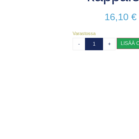
16,10
€
Varastossa
LISÄÄ 
-
+