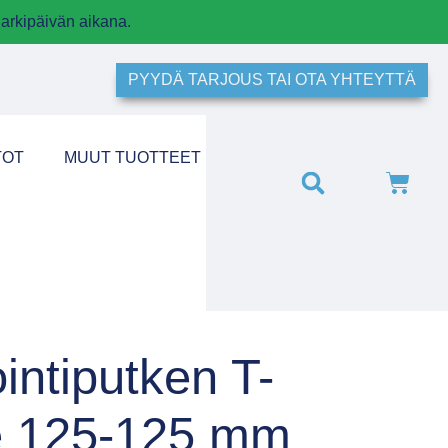
arkipäivän aikana.
PYYDÄ TARJOUS TAI OTA YHTEYTTÄ
TOT
MUUT TUOTTEET
intiputken T-
e 125-125 mm