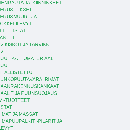
IENRAUTA JA -KIINNIKKEET
PERUSTUKSET
ERUSMUURI -JA
OKKELILEVYT
EITELISTAT
ANEELIT
VIKISKOT JA TARVIKKEET
VET
UUT KATTOMATERIAALIT
MUUT
ITALLISTETTU
UNKOPUUTAVARA, RIMAT
MAANRAKENNUSKANKAAT
AALIT JA PUUNSUOJAUS
VI-TUOTTEET
ISTAT
IIMAT JA MASSAT
IIMAPUUPALKIT, -PILARIT JA
LEVYT