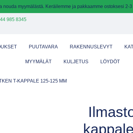
 ja nouda myymälästä. Keräilemme ja pakkaamme ostoksesi 2-3 
44 985 8345
OUKSET
PUUTAVARA
RAKENNUSLEVYT
KA
MYYMÄLÄT
KULJETUS
LÖYDÖT
TKEN T-KAPPALE 125-125 MM
Ilmasto
kappal