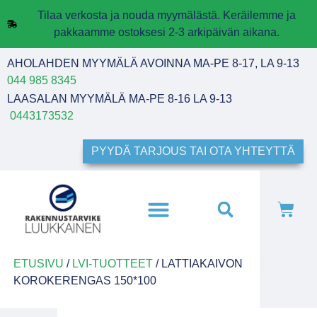
Tilaa verkosta ja nouda myymälästä. Keräilemme ja
pakkaamme ostoksesi 2-3 arkipäivän aikana.
AHOLAHDEN MYYMÄLÄ AVOINNA MA-PE 8-17, LA 9-13
044 985 8345
LAASALAN MYYMÄLÄ MA-PE 8-16 LA 9-13
0443173532
PYYDÄ TARJOUS TAI OTA YHTEYTTÄ
ETUSIVU
/
LVI-TUOTTEET
/ LATTIAKAIVON
KOROKERENGAS 150*100