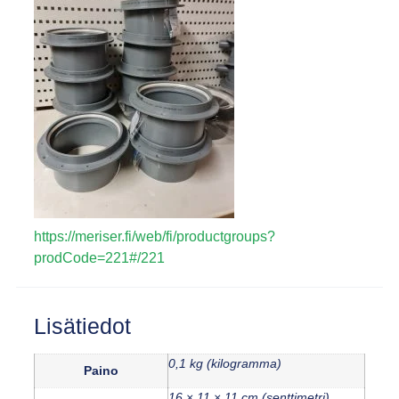
https://meriser.fi/web/fi/productgroups?
prodCode=221#/221
Lisätiedot
0,1 kg (kilogramma)
Paino
16 × 11 × 11 cm (senttimetri)