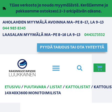
Tilaa verkosta ja nouda myymälästä. Keräilemme ja
pakkaamme ostoksesi 2-3 arkipäivän aikana.
AHOLAHDEN MYYMÄLÄ AVOINNA MA-PE 8-17, LA 9-13
044 985 8345
LAASALAN MYYMÄLÄ MA-PE 8-16 LA 9-13
0443173532
PYYDÄ TARJOUS TAI OTA YHTEYTTÄ
ETUSIVU
/
PUUTAVARA
/
LISTAT
/
KATTOLISTAT
/ KATTOLI
14X40X3600 MONITOIMILISTA