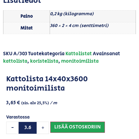
Lisätiedot
0,2 kg (kilogramma)
Paino
360 × 2 × 4 cm (senttimetri)
Mitat
SKU
A/303
Tuotekategoria
Kattolistat
Avainsanat
kattolista
,
koristelista
,
monitoimilista
Kattolista 14x40x3600
monitoimilista
3,65
€
/ m
(sis. alv 25,5%)
Varastossa
LISÄÄ OSTOSKORIIN
-
+