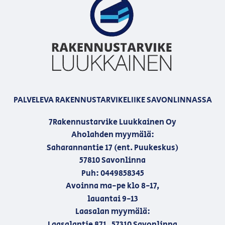
PALVELEVA RAKENNUSTARVIKELIIKE SAVONLINNASSA
7Rakennustarvike Luukkainen Oy
Aholahden myymälä:
Saharannantie 17 (ent. Puukeskus)
57810 Savonlinna
Puh: 0449858345
Avoinna ma-pe klo 8-17,
lauantai 9-13
Laasalan myymälä:
Laasalantie 871, 57310 Savonlinna