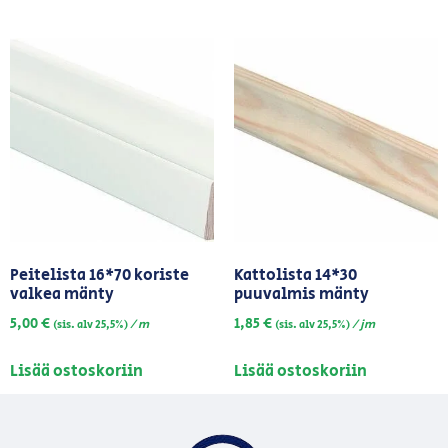
Peitelista 16*70 koriste
Kattolista 14*30
valkea mänty
puuvalmis mänty
5,00
€
1,85
€
/ m
/ jm
(sis. alv 25,5%)
(sis. alv 25,5%)
Lisää ostoskoriin
Lisää ostoskoriin