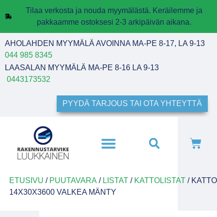
Tilaa verkosta ja nouda myymälästä. Keräilemme ja
pakkaamme ostoksesi 2-3 arkipäivän aikana.
AHOLAHDEN MYYMÄLÄ AVOINNA MA-PE 8-17, LA 9-13
044 985 8345
LAASALAN MYYMÄLÄ MA-PE 8-16 LA 9-13
0443173532
PYYDÄ TARJOUS TAI OTA YHTEYTTÄ
ETUSIVU
/
PUUTAVARA
/
LISTAT
/
KATTOLISTAT
/ KATTO
14X30X3600 VALKEA MÄNTY