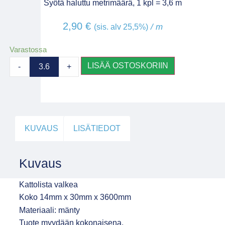
Syötä haluttu metrimäärä, 1 kpl = 3,6 m
2,90
€
/ m
(sis. alv 25,5%)
Varastossa
LISÄÄ OSTOSKORIIN
-
+
KUVAUS
LISÄTIEDOT
Kuvaus
Kattolista valkea
Koko 14mm x 30mm x 3600mm
Materiaali: mänty
Tuote myydään kokonaisena.