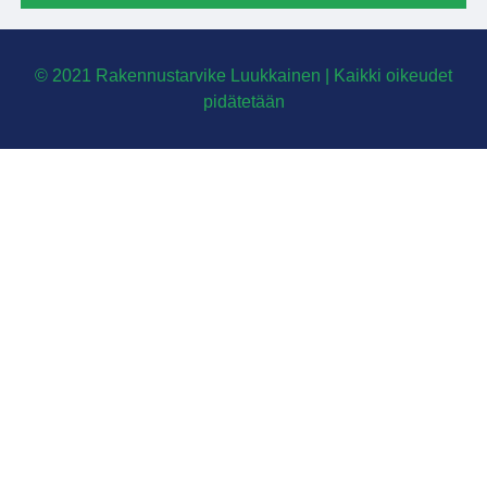
© 2021 Rakennustarvike Luukkainen | Kaikki oikeudet
pidätetään