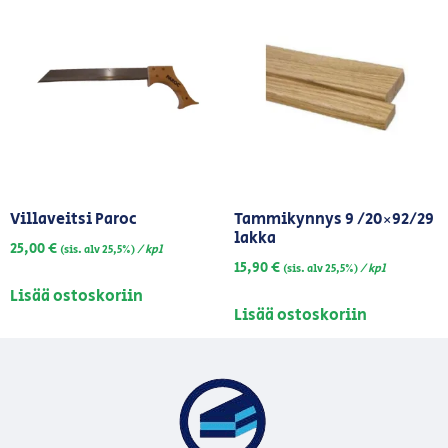
Villaveitsi Paroc
Tammikynnys 9 /20×92/29
lakka
25,00
€
/ kpl
(sis. alv 25,5%)
15,90
€
/ kpl
(sis. alv 25,5%)
Lisää ostoskoriin
Lisää ostoskoriin