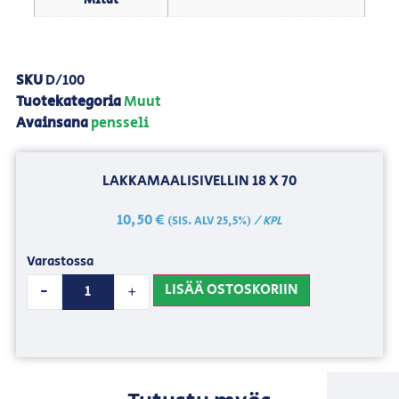
SKU
D/100
Tuotekategoria
Muut
Avainsana
pensseli
LAKKAMAALISIVELLIN 18 X 70
10,50
€
/ KPL
(SIS. ALV 25,5%)
Varastossa
LISÄÄ OSTOSKORIIN
-
+