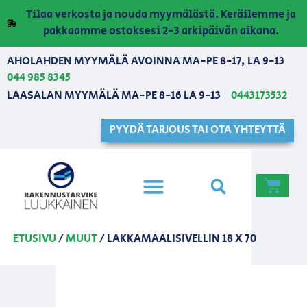
Tilaa verkosta ja nouda myymälästä. Keräilemme ja
pakkaamme ostoksesi 2-3 arkipäivän aikana.
AHOLAHDEN MYYMÄLÄ AVOINNA MA-PE 8-17, LA 9-13
044 985 8345
LAASALAN MYYMÄLÄ MA-PE 8-16 LA 9-13
0443173532
PYYDÄ TARJOUS TAI OTA YHTEYTTÄ
ETUSIVU
/
MUUT
/ LAKKAMAALISIVELLIN 18 X 70