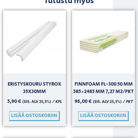
Tutustu myös
ERISTYSKOURU STYROX
FINNFOAM FL-300 50 MM
35X30MM
585×2485 MM 7,27 M2/PKT
5,90
€
96,00
€
/ KPL
/ PKT
(SIS. ALV 25,5%)
(SIS. ALV 25,5%)
LISÄÄ OSTOSKORIIN
LISÄÄ OSTOSKORIIN