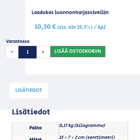
Laadukas luonnonharjassivellin
10,50
€
/ kpl
(sis. alv 25,5%)
Varastossa
LISÄÄ OSTOSKORIIN
-
+
LISÄTIEDOT
Lisätiedot
0,17 kg (kilogramma)
Paino
15 × 7 × 2 cm (senttimetri)
Mitat