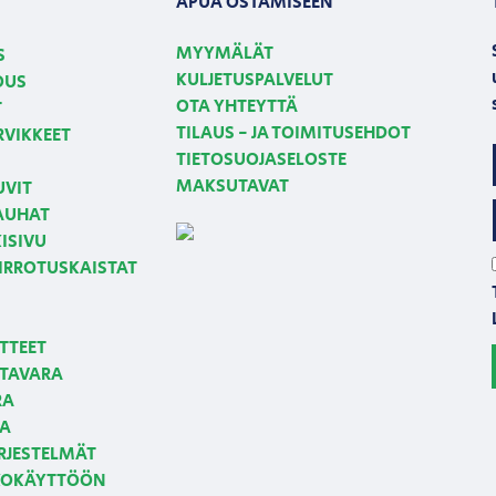
APUA OSTAMISEEN
MYYMÄLÄT
S
KULJETUSPALVELUT
OUS
OTA YHTEYTTÄ
T
TILAUS - JA TOIMITUSEHDOT
RVIKKEET
TIETOSUOJASELOSTE
MAKSUTAVAT
UVIT
NAUHAT
ISIVU
 IRROTUSKAISTAT
TTEET
TAVARA
RA
JA
RJESTELMÄT
LKOKÄYTTÖÖN