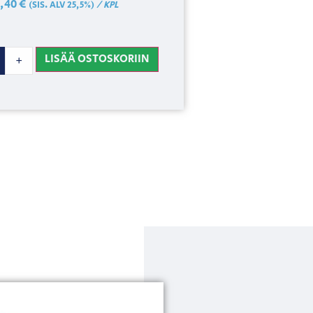
3,40
€
/ KPL
(SIS. ALV 25,5%)
LISÄÄ OSTOSKORIIN
+