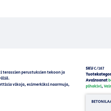
SKU
C/167
i terassien perustuksien tekoon ja
Tuotekategor
väliä.
Avainsanat
b
ettisia vikoja, esimerkiksi naarmuja,
pihakivi
,
Vai
BETONILA