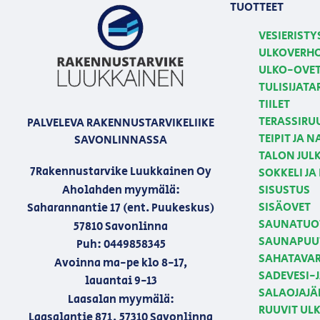
TUOTTEET
VESIERISTY
ULKOVERH
ULKO-OVE
TULISIJATA
TIILET
TERASSIRU
PALVELEVA RAKENNUSTARVIKELIIKE
TEIPIT JA 
SAVONLINNASSA
TALON JULK
7Rakennustarvike Luukkainen Oy
SOKKELI JA
Aholahden myymälä:
SISUSTUS
SISÄOVET
Saharannantie 17 (ent. Puukeskus)
SAUNATUO
57810 Savonlinna
SAUNAPUU
Puh: 0449858345
SAHATAVA
Avoinna ma-pe klo 8-17,
SADEVESI-
lauantai 9-13
SALAOJAJÄ
Laasalan myymälä:
RUUVIT U
Laasalantie 871, 57310 Savonlinna