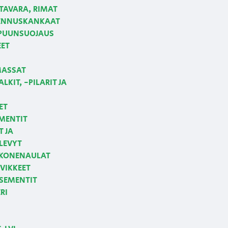
AVARA, RIMAT
NNUSKANKAAT
 PUUNSUOJAUS
EET
MASSAT
LKIT, -PILARIT JA
ET
MENTIT
T JA
LEVYT
 KONENAULAT
VIKKEET
 SEMENTIT
RI