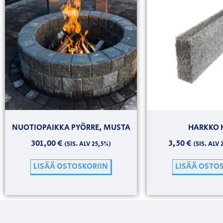
NUOTIOPAIKKA PYÖRRE, MUSTA
HARKKO 
301,00
€
3,50
€
(SIS. ALV 25,5%)
(SIS. ALV 
LISÄÄ OSTOSKORIIN
LISÄÄ OSTO