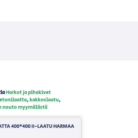
ia
Harkot ja pihakivet
etonilaatta
,
kakkoslaatu
,
n nouto myymälästä
ATTA 400*400 II-LAATU HARMAA