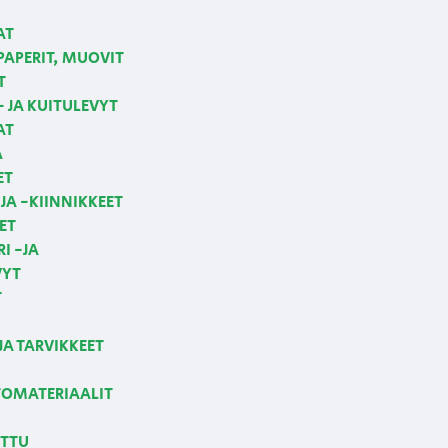
AT
APERIT, MUOVIT
T
 JA KUITULEVYT
AT
A
ET
JA -KIINNIKKEET
ET
I -JA
VYT
T
JA TARVIKKEET
OMATERIAALIT
ETTU