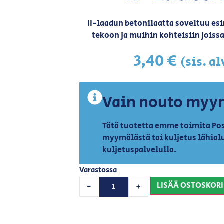
II-laadun betonilaatta soveltuu es
tekoon ja muihin kohteisiin joissa
3,40
€
(sis. a
Vain nouto myy
Tätä tuotetta emme toimita Pos
myymälästä tai kuljetus lähial
kuljetuspalvelulla.
Varastossa
LISÄÄ OSTOSKORI
-
+