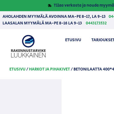
Tilaa verkosta ja nouda myymä
AHOLAHDEN MYYMÄLÄ AVOINNA MA-PE 8-17, LA 9-13
04
LAASALAN MYYMÄLÄ MA-PE 8-16 LA 9-13
0443173532
ETUSIVU
TARJOUKSE
ETUSIVU
/
HARKOT JA PIHAKIVET
/ BETONILAATTA 400*