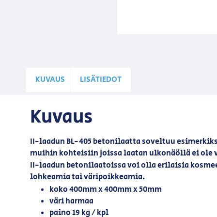
KUVAUS
LISÄTIEDOT
Kuvaus
II-laadun BL-405 betonilaatta soveltuu esimerkiks
muihin kohteisiin joissa laatan ulkonäöllä ei ole 
II-laadun betonilaatoissa voi olla erilaisia kosme
lohkeamia tai väripoikkeamia.
koko 400mm x 400mm x 50mm
väri harmaa
paino 19 kg / kpl