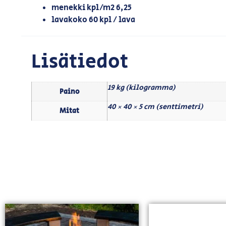
menekki kpl/m2 6,25
lavakoko 60 kpl / lava
Lisätiedot
19 kg (kilogramma)
Paino
40 × 40 × 5 cm (senttimetri)
Mitat