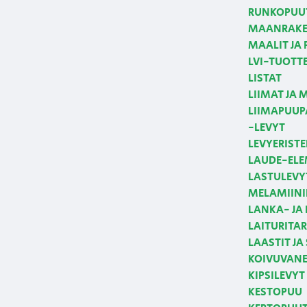
RUNKOPUUT
MAANRAKE
MAALIT JA
LVI-TUOTT
LISTAT
LIIMAT JA 
LIIMAPUUPA
-LEVYT
LEVYERISTE
LAUDE-ELE
LASTULEVY
MELAMIINI
LANKA- JA
LAITURITAR
LAASTIT JA
KOIVUVANE
KIPSILEVYT
KESTOPUU