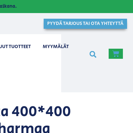
aikana.
PYYDÄ TARJOUS TAI OTA YHTEYTTÄ
UUT TUOTTEET
MYYMÄLÄT
ta 400*400
 harmaa