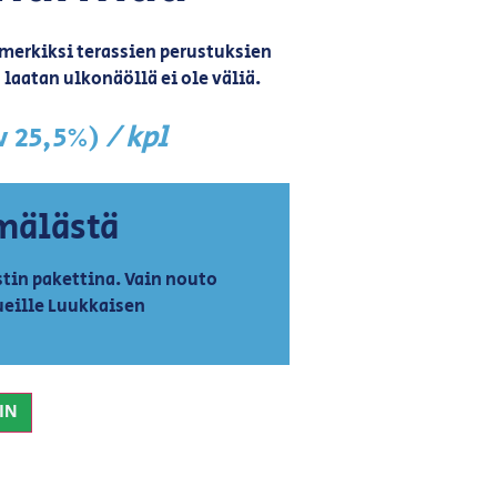
imerkiksi terassien perustuksien
 laatan ulkonäöllä ei ole väliä.
/ kpl
lv 25,5%)
mälästä
tin pakettina. Vain nouto
ueille Luukkaisen
IN