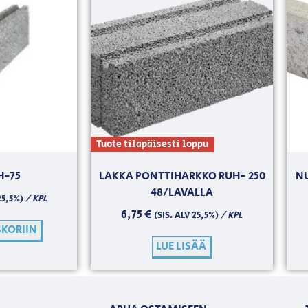
Tuote tilapäisesti loppu
H-75
LAKKA PONTTIHARKKO RUH- 250
N
48/LAVALLA
/ KPL
25,5%)
6,75
€
/ KPL
(SIS. ALV 25,5%)
SKORIIN
LUE LISÄÄ