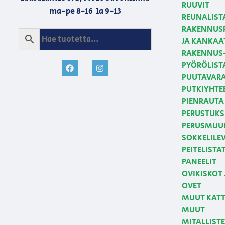
RUUVIT
ma-pe 8-16 la 9-13
REUNALIST
RAKENNUSP
JA KANKAA
RAKENNUS-
PYÖRÖLIST
PUUTAVAR
PUTKIYHTE
PIENRAUTA 
PERUSTUKS
PERUSMUUR
SOKKELILE
PEITELISTA
PANEELIT
OVIKISKOT 
OVET
MUUT KATT
MUUT
MITALLIST