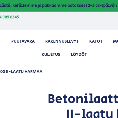
lästä. Keräilemme ja pakkaamme ostoksesi 2-3 arkipäivän 
4 985 8345
T
PUUTAVARA
RAKENNUSLEVYT
KATOT
M
KULJETUS
LÖYDÖT
400 II-LAATU HARMAA
Betonilaat
II-laatu