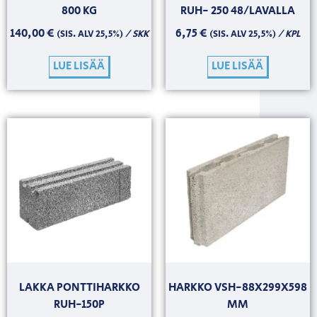
800 KG
RUH- 250 48/LAVALLA
140,00
€
6,75
€
/ SKK
/ KPL
(SIS. ALV 25,5%)
(SIS. ALV 25,5%)
LUE LISÄÄ
LUE LISÄÄ
LAKKA PONTTIHARKKO
HARKKO VSH-88X299X598
RUH-150P
MM