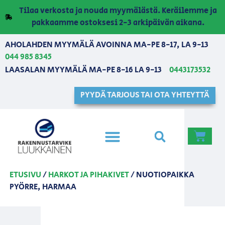
Tilaa verkosta ja nouda myymälästä. Keräilemme ja
pakkaamme ostoksesi 2-3 arkipäivän aikana.
AHOLAHDEN MYYMÄLÄ AVOINNA MA-PE 8-17, LA 9-13
044 985 8345
LAASALAN MYYMÄLÄ MA-PE 8-16 LA 9-13
0443173532
PYYDÄ TARJOUS TAI OTA YHTEYTTÄ
ETUSIVU
/
HARKOT JA PIHAKIVET
/ NUOTIOPAIKKA
PYÖRRE, HARMAA