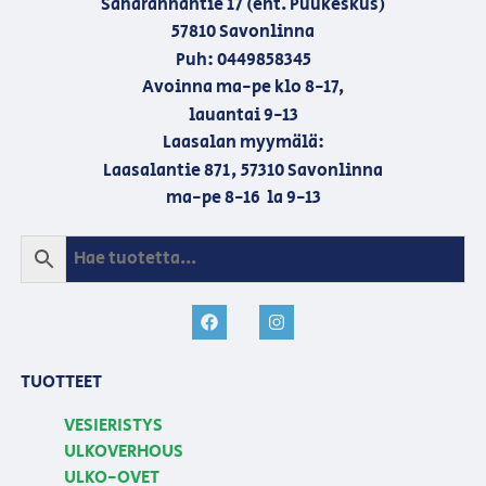
Saharannantie 17 (ent. Puukeskus)
57810 Savonlinna
Puh: 0449858345
Avoinna ma-pe klo 8-17,
lauantai 9-13
Laasalan myymälä:
Laasalantie 871, 57310 Savonlinna
ma-pe 8-16 la 9-13
TUOTTEET
VESIERISTYS
ULKOVERHOUS
ULKO-OVET