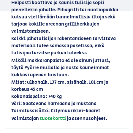
Helposti koottava ja kaunis tulisija sopii
pienellekin pihalle. Pihagrilli tai nuotiopaikka
kutsuu viettämään tunnelmallisia iltoja sekä
tarjoaa kokille areenan grilliherkkujen
valmistamiseen.
Kaikki pihatulisijan rakentamiseen tarvittava
materiaali tulee samassa paketissa, eikä
tulisijaa tarvitse purkaa talveksi.
Mikäli makkaranpaisto ei ole sinun juttusi,
täytä Pyörre mullalla ja nosta kauneimmat
kukkasi upeaan loistoon.
Mitat: ulkohalk. 137 cm, sisähalk. 101 cm ja
korkeus 45 cm
Kokonaispaino: 740 kg
Väri: Saatavana harmaana ja mustana
Toimitussisältö: Citymuurikivi-kaaret
Valmistajan
tuotekortti
ja asennusohjeet.