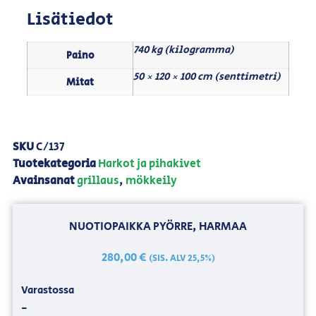
Lisätiedot
740 kg (kilogramma)
Paino
50 × 120 × 100 cm (senttimetri)
Mitat
SKU
C/137
Tuotekategoria
Harkot ja pihakivet
Avainsanat
grillaus
,
mökkeily
NUOTIOPAIKKA PYÖRRE, HARMAA
280,00
€
(SIS. ALV 25,5%)
Varastossa
-