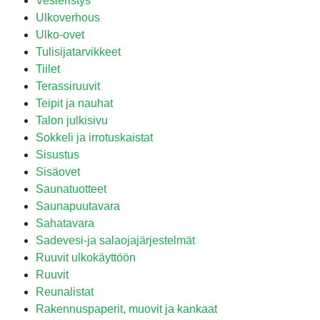
Vesieristys
Ulkoverhous
Ulko-ovet
Tulisijatarvikkeet
Tiilet
Terassiruuvit
Teipit ja nauhat
Talon julkisivu
Sokkeli ja irrotuskaistat
Sisustus
Sisäovet
Saunatuotteet
Saunapuutavara
Sahatavara
Sadevesi-ja salaojajärjestelmät
Ruuvit ulkokäyttöön
Ruuvit
Reunalistat
Rakennuspaperit, muovit ja kankaat