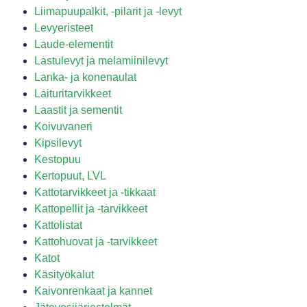
Liimapuupalkit, -pilarit ja -levyt
Levyeristeet
Laude-elementit
Lastulevyt ja melamiinilevyt
Lanka- ja konenaulat
Laituritarvikkeet
Laastit ja sementit
Koivuvaneri
Kipsilevyt
Kestopuu
Kertopuut, LVL
Kattotarvikkeet ja -tikkaat
Kattopellit ja -tarvikkeet
Kattolistat
Kattohuovat ja -tarvikkeet
Katot
Käsityökalut
Kaivonrenkaat ja kannet