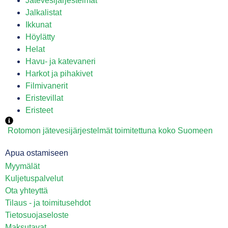
Jätevesijärjestelmät
Jalkalistat
Ikkunat
Höylätty
Helat
Havu- ja katevaneri
Harkot ja pihakivet
Filmivanerit
Eristevillat
Eristeet
Rotomon jätevesijärjestelmät toimitettuna koko Suomeen
Apua ostamiseen
Myymälät
Kuljetuspalvelut
Ota yhteyttä
Tilaus - ja toimitusehdot
Tietosuojaseloste
Maksutavat