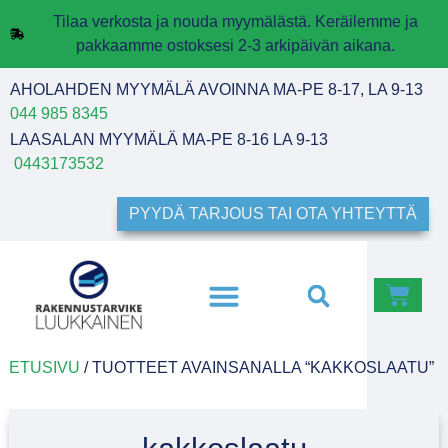
Tilaa verkosta ja nouda myymälästä. Keräilemme ja
pakkaamme ostoksesi 2-3 arkipäivän aikana.
AHOLAHDEN MYYMÄLÄ AVOINNA MA-PE 8-17, LA 9-13
044 985 8345
LAASALAN MYYMÄLÄ MA-PE 8-16 LA 9-13
0443173532
PYYDÄ TARJOUS TAI OTA YHTEYTTÄ
ETUSIVU
/ TUOTTEET AVAINSANALLA “KAKKOSLAATU”