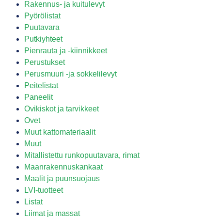
Rakennus- ja kuitulevyt
Pyörölistat
Puutavara
Putkiyhteet
Pienrauta ja -kiinnikkeet
Perustukset
Perusmuuri -ja sokkelilevyt
Peitelistat
Paneelit
Ovikiskot ja tarvikkeet
Ovet
Muut kattomateriaalit
Muut
Mitallistettu runkopuutavara, rimat
Maanrakennuskankaat
Maalit ja puunsuojaus
LVI-tuotteet
Listat
Liimat ja massat