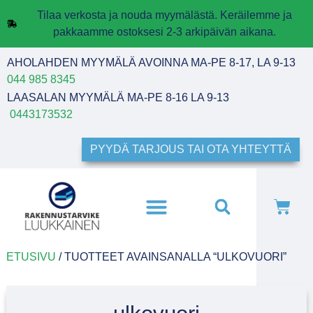
Tilaa verkosta ja nouda myymälästä. Keräilemme ja
pakkaamme ostoksesi 2-3 arkipäivän aikana.
AHOLAHDEN MYYMÄLÄ AVOINNA MA-PE 8-17, LA 9-13
044 985 8345
LAASALAN MYYMÄLÄ MA-PE 8-16 LA 9-13
0443173532
PYYDÄ TARJOUS TAI OTA YHTEYTTÄ
ETUSIVU
/ TUOTTEET AVAINSANALLA “ULKOVUORI”