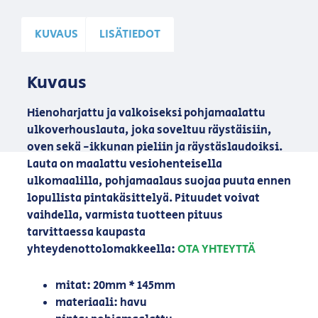
KUVAUS
LISÄTIEDOT
Kuvaus
Hienoharjattu ja valkoiseksi pohjamaalattu
ulkoverhouslauta, joka soveltuu räystäisiin,
oven sekä -ikkunan pieliin ja räystäslaudoiksi.
Lauta on maalattu vesiohenteisella
ulkomaalilla, pohjamaalaus suojaa puuta ennen
lopullista pintakäsittelyä. Pituudet voivat
vaihdella, varmista tuotteen pituus
tarvittaessa kaupasta
yhteydenottolomakkeella:
OTA YHTEYTTÄ
mitat: 20mm * 145mm
materiaali: havu