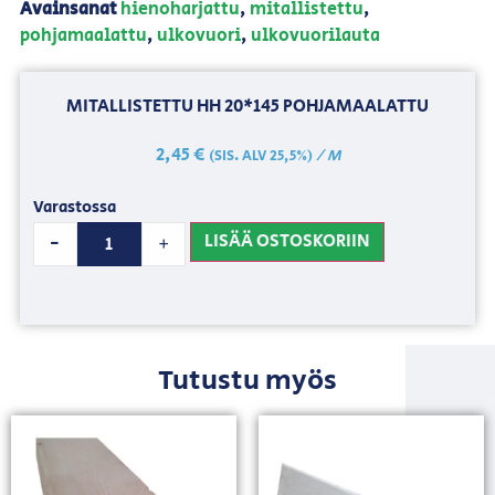
Avainsanat
hienoharjattu
,
mitallistettu
,
pohjamaalattu
,
ulkovuori
,
ulkovuorilauta
MITALLISTETTU HH 20*145 POHJAMAALATTU
2,45
€
/ M
(SIS. ALV 25,5%)
Varastossa
LISÄÄ OSTOSKORIIN
-
+
Tutustu myös