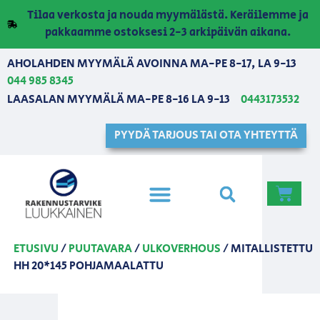
Tilaa verkosta ja nouda myymälästä. Keräilemme ja
pakkaamme ostoksesi 2-3 arkipäivän aikana.
AHOLAHDEN MYYMÄLÄ AVOINNA MA-PE 8-17, LA 9-13
044 985 8345
LAASALAN MYYMÄLÄ MA-PE 8-16 LA 9-13
0443173532
PYYDÄ TARJOUS TAI OTA YHTEYTTÄ
ETUSIVU
/
PUUTAVARA
/
ULKOVERHOUS
/ MITALLISTETTU
HH 20*145 POHJAMAALATTU