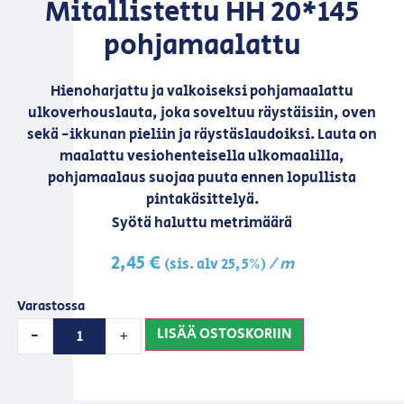
Mitallistettu HH 20*145
pohjamaalattu
Hienoharjattu ja valkoiseksi pohjamaalattu
ulkoverhouslauta, joka soveltuu räystäisiin, oven
sekä -ikkunan pieliin ja räystäslaudoiksi. Lauta on
maalattu vesiohenteisella ulkomaalilla,
pohjamaalaus suojaa puuta ennen lopullista
pintakäsittelyä.
Syötä haluttu metrimäärä
2,45
€
/ m
(sis. alv 25,5%)
Varastossa
LISÄÄ OSTOSKORIIN
-
+