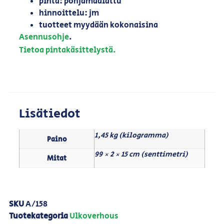
pinta: pohjamaalattu
hinnoittelu: jm
tuotteet myydään kokonaisina
Asennusohje
.
Tietoa pintakäsittelystä.
Lisätiedot
1,45 kg (kilogramma)
Paino
99 × 2 × 15 cm (senttimetri)
Mitat
SKU
A/158
Tuotekategoria
Ulkoverhous