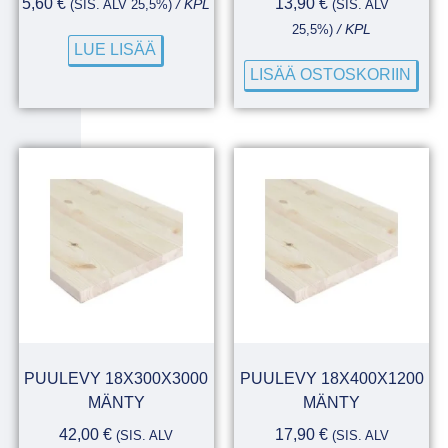
5,60
€
13,90
€
(SIS. ALV 25,5%)
/ KPL
(SIS. ALV
25,5%)
/ KPL
LUE LISÄÄ
LISÄÄ OSTOSKORIIN
PUULEVY 18X300X3000
PUULEVY 18X400X1200
MÄNTY
MÄNTY
42,00
€
17,90
€
(SIS. ALV
(SIS. ALV