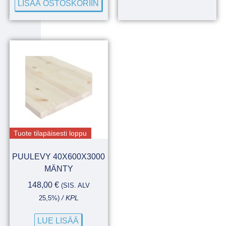
LISÄÄ OSTOSKORIIN
Tuote tilapäisesti loppu
PUULEVY 40X600X3000
MÄNTY
148,00
€
(SIS. ALV
25,5%)
/ KPL
LUE LISÄÄ