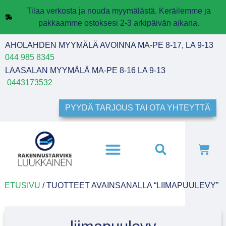
Tilaa verkosta ja nouda myymälästä. Keräilemme ja
pakkaamme ostoksesi 2-3 arkipäivän aikana.
AHOLAHDEN MYYMÄLÄ AVOINNA MA-PE 8-17, LA 9-13
044 985 8345
LAASALAN MYYMÄLÄ MA-PE 8-16 LA 9-13
0443173532
PYYDÄ TARJOUS TAI OTA YHTEYTTÄ
ETUSIVU
/ TUOTTEET AVAINSANALLA “LIIMAPUULEVY”