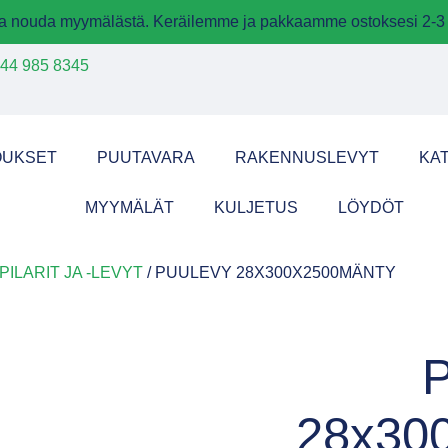
 ja nouda myymälästä. Keräilemme ja pakkaamme ostoksesi 2-3 
44 985 8345
OUKSET
PUUTAVARA
RAKENNUSLEVYT
KA
MYYMÄLÄT
KULJETUS
LÖYDÖT
PILARIT JA -LEVYT
/ PUULEVY 28X300X2500MÄNTY
P
28x30