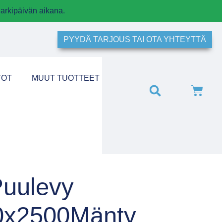
arkipäivän aikana.
PYYDÄ TARJOUS TAI OTA YHTEYTTÄ
TOT
MUUT TUOTTEET
uulevy
0x2500Mänty