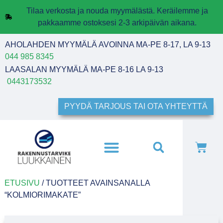
Tilaa verkosta ja nouda myymälästä. Keräilemme ja
pakkaamme ostoksesi 2-3 arkipäivän aikana.
AHOLAHDEN MYYMÄLÄ AVOINNA MA-PE 8-17, LA 9-13
044 985 8345
LAASALAN MYYMÄLÄ MA-PE 8-16 LA 9-13
0443173532
PYYDÄ TARJOUS TAI OTA YHTEYTTÄ
ETUSIVU
/ TUOTTEET AVAINSANALLA
“KOLMIORIMAKATE”