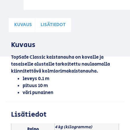
KUVAUS
LISÄTIEDOT
Kuvaus
TopSafe Classic kaistanauha on kovalle ja
tasaiselle alustalle tarkoitettu naulaamalla
kiinnitettävä kolmiorimakaistanauha.
leveys 0.1 m
pituus 10 m
väri punainen
Lisätiedot
4 kg (kilogramma)
Paino