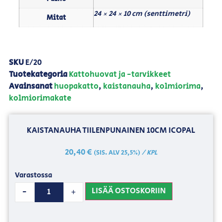
24 × 24 × 10 cm (senttimetri)
Mitat
SKU
E/20
Tuotekategoria
Kattohuovat ja -tarvikkeet
Avainsanat
huopakatto
,
kaistanauha
,
kolmiorima
,
kolmiorimakate
KAISTANAUHA TIILENPUNAINEN 10CM ICOPAL
20,40
€
/ KPL
(SIS. ALV 25,5%)
Varastossa
LISÄÄ OSTOSKORIIN
-
+