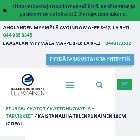
Tilaa verkosta ja nouda myymälästä. Keräilemme ja
pakkaamme ostoksesi 2-3 arkipäivän aikana.
AHOLAHDEN MYYMÄLÄ AVOINNA MA-PE 8-17, LA 9-13
044 985 8345
LAASALAN MYYMÄLÄ MA-PE 8-16 LA 9-13
0443173532
PYYDÄ TARJOUS TAI OTA YHTEYTTÄ
ETUSIVU
/
KATOT
/
KATTOHUOVAT JA -
TARVIKKEET
/ KAISTANAUHA TIILENPUNAINEN 10CM
ICOPAL