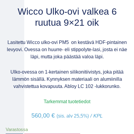
Wicco Ulko-ovi valkea 6
ruutua 9×21 oik
Lasitettu Wicco ulko-ovi PM5 on kestävä HDF-pintainen
levyovi. Ovessa on huurre- eli stippolyte-lasi, josta ei näe
läpi, mutta joka päästää valoa läpi.
Ulko-ovessa on 1-kertainen silikonitiivistys, joka pitää
lämmön sisällä. Kynnyksen materiaali on alumiinilla
vahvistettua kovapuuta. Abloy LC 102 -lukkorunko.
Tarkemmat tuotetiedot
560,00
€
/ KPL
(sis. alv 25,5%)
Varastossa