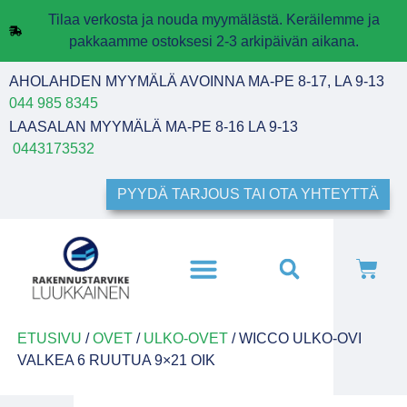
Tilaa verkosta ja nouda myymälästä. Keräilemme ja
pakkaamme ostoksesi 2-3 arkipäivän aikana.
AHOLAHDEN MYYMÄLÄ AVOINNA MA-PE 8-17, LA 9-13
044 985 8345
LAASALAN MYYMÄLÄ MA-PE 8-16 LA 9-13
0443173532
PYYDÄ TARJOUS TAI OTA YHTEYTTÄ
ETUSIVU
/
OVET
/
ULKO-OVET
/ WICCO ULKO-OVI
VALKEA 6 RUUTUA 9×21 OIK