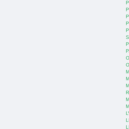
P
P
P
P
S
P
P
O
O
M
M
R
M
L
L
L