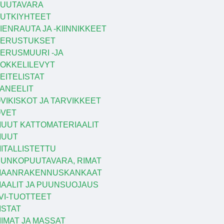
UUTAVARA
UTKIYHTEET
IENRAUTA JA -KIINNIKKEET
PERUSTUKSET
ERUSMUURI -JA
OKKELILEVYT
EITELISTAT
ANEELIT
VIKISKOT JA TARVIKKEET
VET
UUT KATTOMATERIAALIT
MUUT
ITALLISTETTU
UNKOPUUTAVARA, RIMAT
MAANRAKENNUSKANKAAT
AALIT JA PUUNSUOJAUS
VI-TUOTTEET
ISTAT
IIMAT JA MASSAT