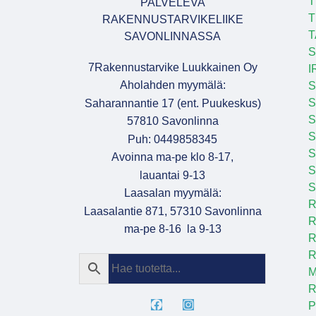
T
PALVELEVA
T
RAKENNUSTARVIKELIIKE
T
SAVONLINNASSA
S
7Rakennustarvike Luukkainen Oy
I
Aholahden myymälä:
S
S
Saharannantie 17 (ent. Puukeskus)
S
57810 Savonlinna
Puh: 0449858345
S
Avoinna ma-pe klo 8-17,
S
lauantai 9-13
S
Laasalan myymälä:
R
Laasalantie 871, 57310 Savonlinna
R
ma-pe 8-16 la 9-13
R
R
M
R
P