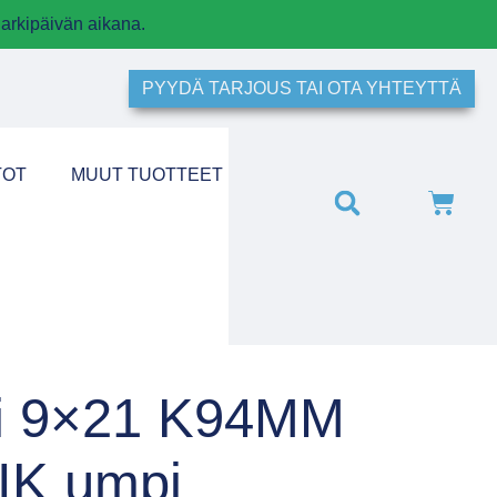
arkipäivän aikana.
PYYDÄ TARJOUS TAI OTA YHTEYTTÄ
TOT
MUUT TUOTTEET
i 9×21 K94MM
IK umpi