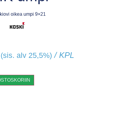
iovi oikea umpi 9×21
/ KPL
(sis. alv 25,5%)
OSTOSKORIIN