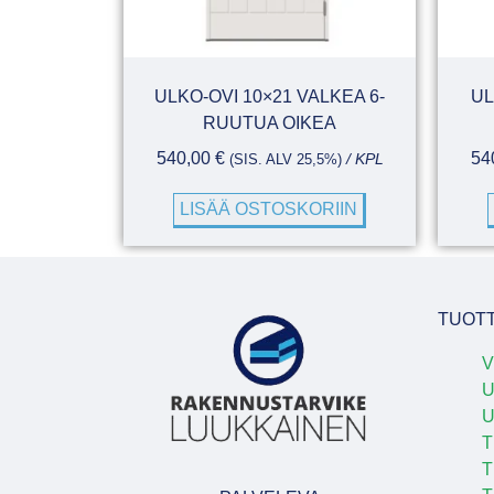
ULKO-OVI 10×21 VALKEA 6-
UL
RUUTUA OIKEA
540,00
€
54
(SIS. ALV 25,5%)
/ KPL
LISÄÄ OSTOSKORIIN
TUOT
V
U
T
T