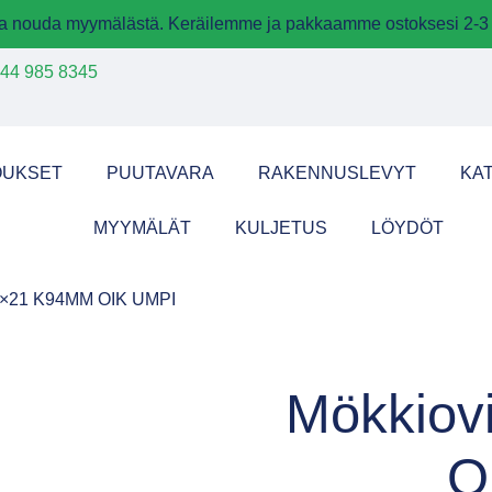
 ja nouda myymälästä. Keräilemme ja pakkaamme ostoksesi 2-3 
44 985 8345
OUKSET
PUUTAVARA
RAKENNUSLEVYT
KA
MYYMÄLÄT
KULJETUS
LÖYDÖT
9×21 K94MM OIK UMPI
Mökkiov
O