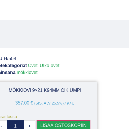
U
H/508
tekategoriat
Ovet
,
Ulko-ovet
ainsana
mökkiovet
MÖKKIOVI 9×21 K94MM OIK UMPI
357,00
€
(SIS. ALV 25,5%)
/ KPL
rastossa
LISÄÄ OSTOSKORIIN
-
+