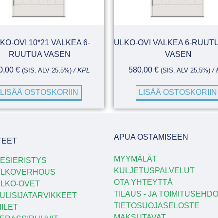
KO-OVI 10*21 VALKEA 6-
ULKO-OVI VALKEA 6-RUUTU
RUUTUA VASEN
VASEN
0,00
€
580,00
€
(SIS. ALV 25,5%)
/ KPL
(SIS. ALV 25,5%)
/ 
LISÄÄ OSTOSKORIIN
LISÄÄ OSTOSKORIIN
APUA OSTAMISEEN
TEET
MYYMÄLÄT
ESIERISTYS
KULJETUSPALVELUT
ULKOVERHOUS
OTA YHTEYTTÄ
LKO-OVET
TILAUS - JA TOIMITUSEHD
ULISIJATARVIKKEET
TIETOSUOJASELOSTE
IILET
MAKSUTAVAT