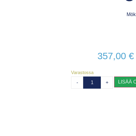
Mökk
357,00
€
Varastossa
LISÄÄ 
-
+