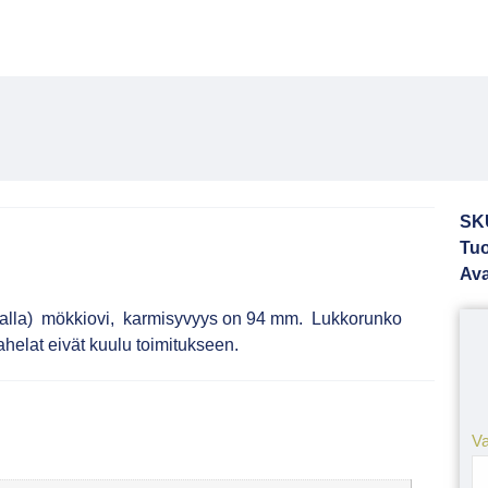
SK
Tuo
Av
kealla) mökkiovi, karmisyvyys on 94 mm. Lukkorunko
ahelat eivät kuulu toimitukseen.
Va