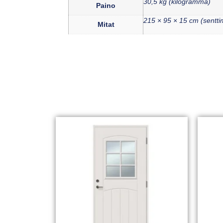
30,5 kg (kilogramma)
Paino
215 × 95 × 15 cm (senttim
Mitat