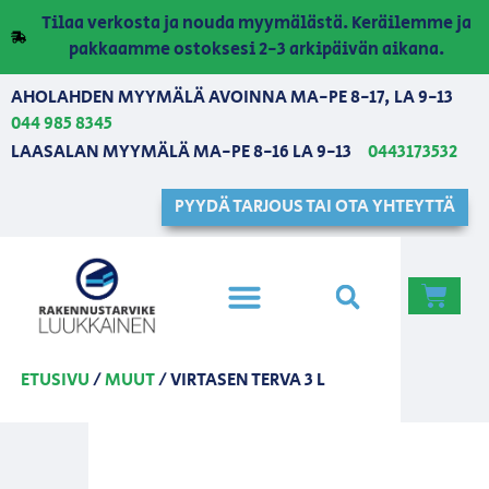
Tilaa verkosta ja nouda myymälästä. Keräilemme ja
pakkaamme ostoksesi 2-3 arkipäivän aikana.
AHOLAHDEN MYYMÄLÄ AVOINNA MA-PE 8-17, LA 9-13
044 985 8345
LAASALAN MYYMÄLÄ MA-PE 8-16 LA 9-13
0443173532
PYYDÄ TARJOUS TAI OTA YHTEYTTÄ
ETUSIVU
/
MUUT
/ VIRTASEN TERVA 3 L