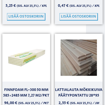
5,25
€
0,47
€
/ KPL
/ KPL
(SIS. ALV 25,5%)
(SIS. ALV 25,5%)
LISÄÄ OSTOSKORIIN
LISÄÄ OSTOSKORIIN
FINNFOAM FL-300 50 MM
LATTIALAUTA MÖKKIKUIVA
585×2485 MM 7,27 M2/PKT
PÄÄTYPONTATTU 28*95
96,00
€
2,55
€
/ PKT
/ JM
(SIS. ALV 25,5%)
(SIS. ALV 25,5%)