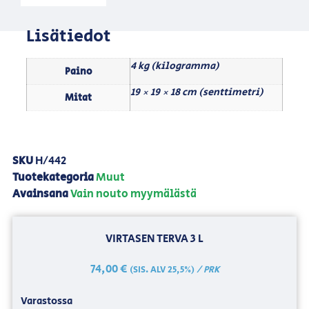
Lisätiedot
4 kg (kilogramma)
Paino
19 × 19 × 18 cm (senttimetri)
Mitat
SKU
H/442
Tuotekategoria
Muut
Avainsana
Vain nouto myymälästä
VIRTASEN TERVA 3 L
74,00
€
/ PRK
(SIS. ALV 25,5%)
Varastossa