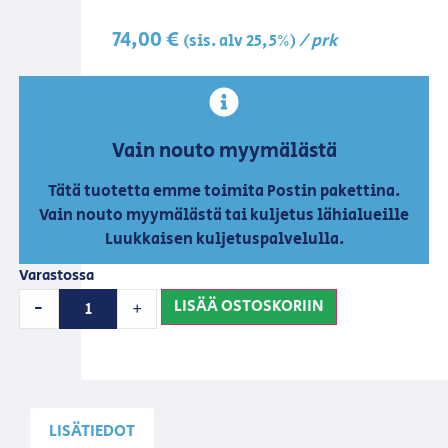
74,00
€
/ prk
(sis. alv 25,5%)
Vain nouto myymälästä
Tätä tuotetta emme toimita Postin pakettina.
Vain nouto myymälästä tai kuljetus lähialueille
Luukkaisen kuljetuspalvelulla.
Varastossa
LISÄÄ OSTOSKORIIN
-
+
LISÄTIEDOT