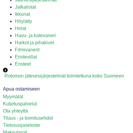
Jalkalistat
Ikkunat
Höylätty
Helat
Havu- ja katevaneri
Harkot ja pihakivet
Filmivanerit
Eristevillat
Eristeet
Rotomon jätevesijärjestelmät toimitettuna koko Suomeen
Apua ostamiseen
Myymälät
Kuljetuspalvelut
Ota yhteyttä
Tilaus - ja toimitusehdot
Tietosuojaseloste
Maksutavat