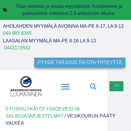
Tilaa verkosta ja nouda myymälästä. Keräilemme ja
pakkaamme ostoksesi 2-3 arkipäivän aikana.
AHOLAHDEN MYYMÄLÄ AVOINNA MA-PE 8-17, LA 9-13
044 985 8345
LAASALAN MYYMÄLÄ MA-PE 8-16 LA 9-13
0443173532
PYYDÄ TARJOUS TAI OTA YHTEYTTÄ
ETUSIVU
/
KATOT
/
SADEVESI-JA
SALAOJAJÄRJESTELMÄT
/ VESIKOURUN PÄÄTY
VALKEA