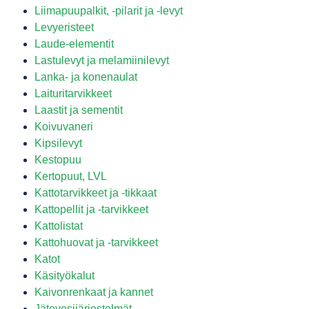
Liimapuupalkit, -pilarit ja -levyt
Levyeristeet
Laude-elementit
Lastulevyt ja melamiinilevyt
Lanka- ja konenaulat
Laituritarvikkeet
Laastit ja sementit
Koivuvaneri
Kipsilevyt
Kestopuu
Kertopuut, LVL
Kattotarvikkeet ja -tikkaat
Kattopellit ja -tarvikkeet
Kattolistat
Kattohuovat ja -tarvikkeet
Katot
Käsityökalut
Kaivonrenkaat ja kannet
Jätevesijärjestelmät