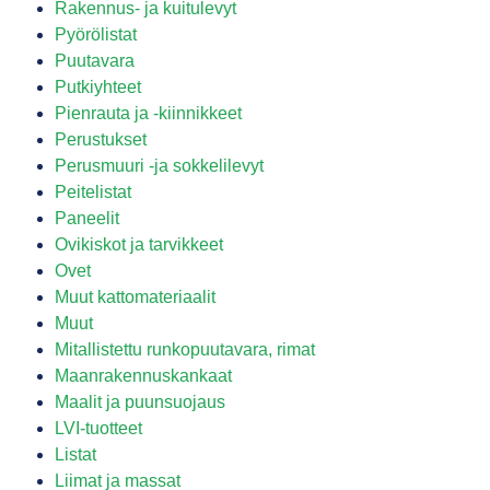
Rakennus- ja kuitulevyt
Pyörölistat
Puutavara
Putkiyhteet
Pienrauta ja -kiinnikkeet
Perustukset
Perusmuuri -ja sokkelilevyt
Peitelistat
Paneelit
Ovikiskot ja tarvikkeet
Ovet
Muut kattomateriaalit
Muut
Mitallistettu runkopuutavara, rimat
Maanrakennuskankaat
Maalit ja puunsuojaus
LVI-tuotteet
Listat
Liimat ja massat