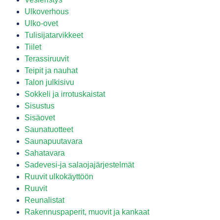
Ulkoverhous
Ulko-ovet
Tulisijatarvikkeet
Tiilet
Terassiruuvit
Teipit ja nauhat
Talon julkisivu
Sokkeli ja irrotuskaistat
Sisustus
Sisäovet
Saunatuotteet
Saunapuutavara
Sahatavara
Sadevesi-ja salaojajärjestelmät
Ruuvit ulkokäyttöön
Ruuvit
Reunalistat
Rakennuspaperit, muovit ja kankaat