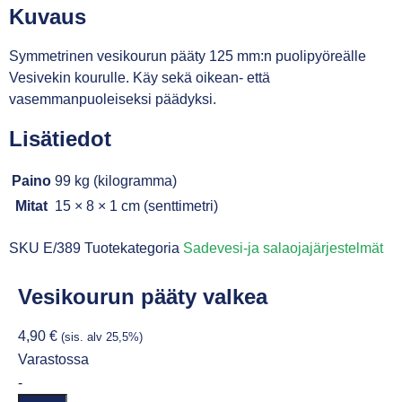
Kuvaus
Symmetrinen vesikourun pääty 125 mm:n puolipyöreälle
Vesivekin kourulle. Käy sekä oikean- että
vasemmanpuoleiseksi päädyksi.
Lisätiedot
Paino
99 kg (kilogramma)
Mitat
15 × 8 × 1 cm (senttimetri)
SKU
E/389
Tuotekategoria
Sadevesi-ja salaojajärjestelmät
Vesikourun pääty valkea
4,90
€
(sis. alv 25,5%)
Varastossa
-