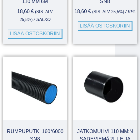
110 MM 6M
SN8
18,60
€
18,60
€
(SIS. ALV
(SIS. ALV 25,5%)
/ KPL
25,5%)
/ SALKO
LISÄÄ OSTOSKORIIN
LISÄÄ OSTOSKORIIN
RUMPUPUTKI 160*6000
JATKOMUHVI 110 MM:N
SN8
SADEVIEMÄRILLE JA