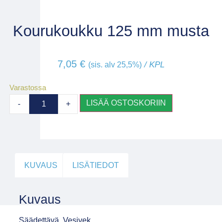
Kourukoukku 125 mm musta
7,05
€
/ KPL
(sis. alv 25,5%)
Varastossa
LISÄÄ OSTOSKORIIN
-
+
KUVAUS
LISÄTIEDOT
Kuvaus
Säädettävä, Vesivek