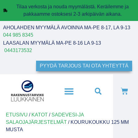
Tilaa verkosta ja nouda myymälästä. Keräilemme ja
pakkaamme ostoksesi 2-3 arkipäivän aikana.
AHOLAHDEN MYYMÄLÄ AVOINNA MA-PE 8-17, LA 9-13
044 985 8345
LAASALAN MYYMÄLÄ MA-PE 8-16 LA 9-13
0443173532
PYYDÄ TARJOUS TAI OTA YHTEYTTÄ
ETUSIVU
/
KATOT
/
SADEVESI-JA
SALAOJAJÄRJESTELMÄT
/ KOURUKOUKKU 125 MM
MUSTA