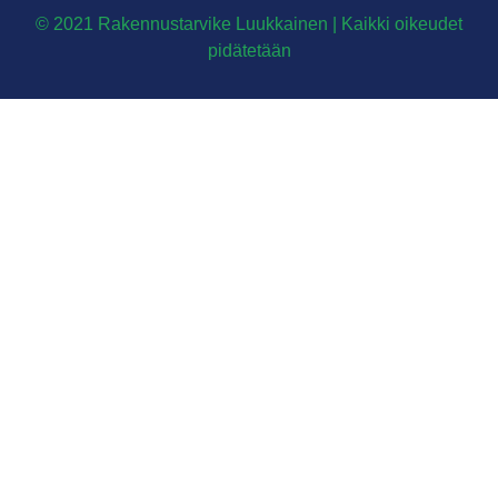
© 2021 Rakennustarvike Luukkainen | Kaikki oikeudet
pidätetään