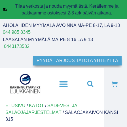
Tilaa verkosta ja nouda myymälästä. Keräilemme ja
pakkaamme ostoksesi 2-3 arkipäivän aikana.
AHOLAHDEN MYYMÄLÄ AVOINNA MA-PE 8-17, LA 9-13
044 985 8345
LAASALAN MYYMÄLÄ MA-PE 8-16 LA 9-13
0443173532
PYYDÄ TARJOUS TAI OTA YHTEYTTÄ
ETUSIVU
/
KATOT
/
SADEVESI-JA
SALAOJAJÄRJESTELMÄT
/ SALAOJAKAIVON KANSI
315