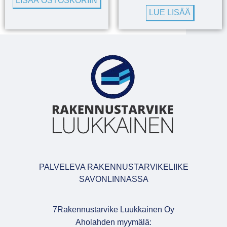
LISÄÄ OSTOSKORIIN
LUE LISÄÄ
PALVELEVA RAKENNUSTARVIKELIIKE
SAVONLINNASSA
7Rakennustarvike Luukkainen Oy
Aholahden myymälä: