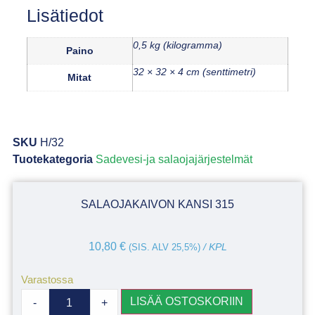
Lisätiedot
0,5 kg (kilogramma)
Paino
32 × 32 × 4 cm (senttimetri)
Mitat
SKU
H/32
Tuotekategoria
Sadevesi-ja salaojajärjestelmät
SALAOJAKAIVON KANSI 315
10,80
€
(SIS. ALV 25,5%)
/ KPL
Varastossa
LISÄÄ OSTOSKORIIN
-
+