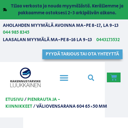
Tilaa verkosta ja nouda myymälästä. Keräilemme ja
pakkaamme ostoksesi 2-3 arkipäivän aikana.
AHOLAHDEN MYYMÄLÄ AVOINNA MA-PE 8-17, LA 9-13
044 985 8345
LAASALAN MYYMÄLÄ MA-PE 8-16 LA 9-13
0443173532
PYYDÄ TARJOUS TAI OTA YHTEYTTÄ
ETUSIVU
/
PIENRAUTA JA -
KIINNIKKEET
/ VÄLIOVENSARANA 604 65×50 MM