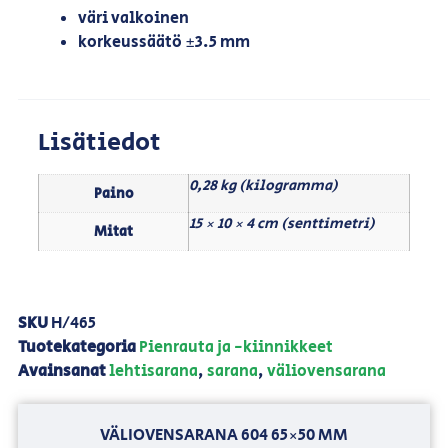
väri valkoinen
korkeussäätö ±3.5 mm
Lisätiedot
0,28 kg (kilogramma)
Paino
15 × 10 × 4 cm (senttimetri)
Mitat
SKU
H/465
Tuotekategoria
Pienrauta ja -kiinnikkeet
Avainsanat
lehtisarana
,
sarana
,
väliovensarana
VÄLIOVENSARANA 604 65×50 MM