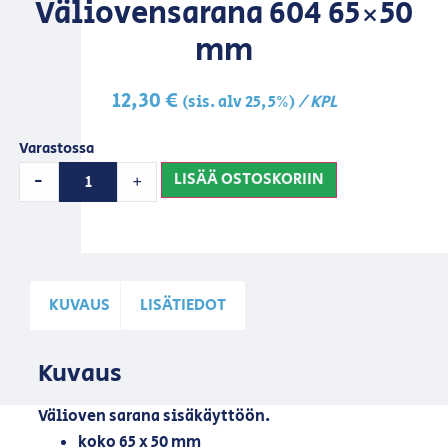
Väliovensarana 604 65×50
mm
12,30
€
/ KPL
(sis. alv 25,5%)
Varastossa
LISÄÄ OSTOSKORIIN
-
+
KUVAUS
LISÄTIEDOT
Kuvaus
Välioven sarana sisäkäyttöön.
koko 65 x 50 mm