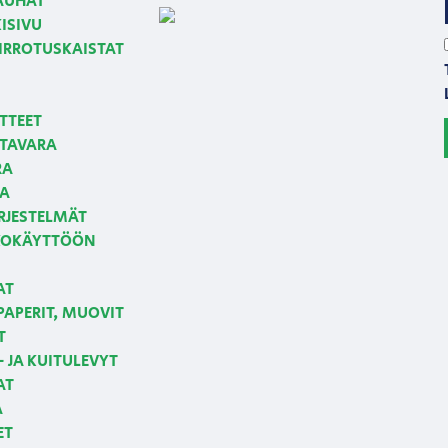
NAUHAT
ISIVU
 IRROTUSKAISTAT
TTEET
TAVARA
RA
JA
RJESTELMÄT
LKOKÄYTTÖÖN
AT
APERIT, MUOVIT
T
 JA KUITULEVYT
AT
A
ET