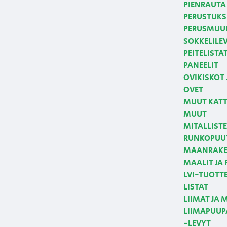
PIENRAUTA 
PERUSTUKS
PERUSMUUR
SOKKELILE
PEITELISTA
PANEELIT
OVIKISKOT 
OVET
MUUT KATT
MUUT
MITALLIST
RUNKOPUUT
MAANRAKE
MAALIT JA
LVI-TUOTT
LISTAT
LIIMAT JA 
LIIMAPUUPA
-LEVYT