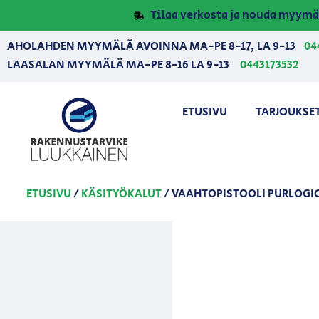
Tilaa verkosta ja nouda myymä
AHOLAHDEN MYYMÄLÄ AVOINNA MA-PE 8-17, LA 9-13
04
LAASALAN MYYMÄLÄ MA-PE 8-16 LA 9-13
0443173532
ETUSIVU
TARJOUKSE
ETUSIVU
/
KÄSITYÖKALUT
/ VAAHTOPISTOOLI PURLOGI