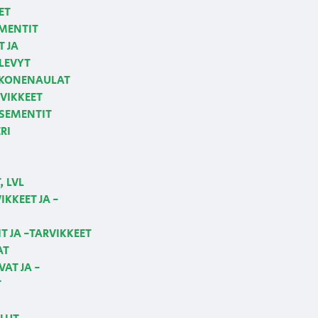
ET
MENTIT
T JA
LEVYT
 KONENAULAT
VIKKEET
 SEMENTIT
RI
 LVL
KKEET JA -
T JA -TARVIKKEET
AT
AT JA -
T