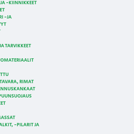
JA -KIINNIKKEET
ET
I -JA
VYT
T
JA TARVIKKEET
OMATERIAALIT
ETTU
AVARA, RIMAT
NNUSKANKAAT
 PUUNSUOJAUS
EET
MASSAT
LKIT, -PILARIT JA