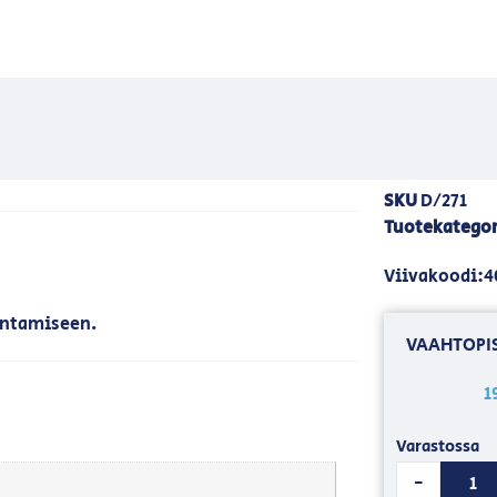
SKU
D/271
Tuotekategor
Viivakoodi:4
entamiseen.
VAAHTOPIS
1
Varastossa
-