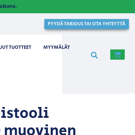
aikana.
PYYDÄ TARJOUS TAI OTA YHTEYTTÄ
UUT TUOTTEET
MYYMÄLÄT
istooli
0 muovinen