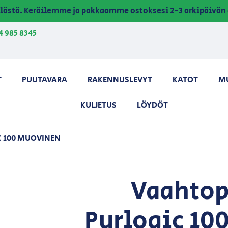
lästä. Keräilemme ja pakkaamme ostoksesi 2-3 arkipäivän 
4 985 8345
T
PUUTAVARA
RAKENNUSLEVYT
KATOT
M
KULJETUS
LÖYDÖT
C 100 MUOVINEN
Vaahtop
Purlogic 10