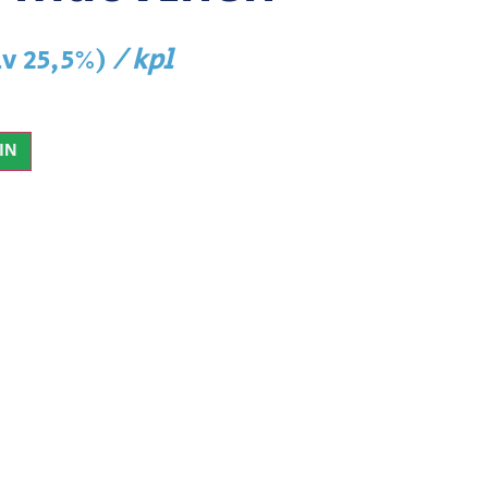
/ kpl
lv 25,5%)
IN