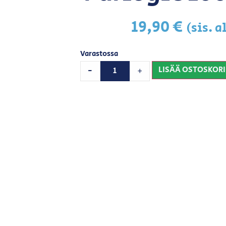
19,90
€
(sis. a
Varastossa
LISÄÄ OSTOSKORI
-
+