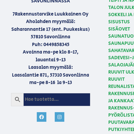
TEIPIT JA 
SAVONLINNASSA
TALON JULK
7Rakennustarvike Luukkainen Oy
SOKKELI JA
Aholahden myymälä:
SISUSTUS
SISÄOVET
Saharannantie 17 (ent. Puukeskus)
SAUNATUO
57810 Savonlinna
SAUNAPUU
Puh: 0449858345
SAHATAVA
Avoinna ma-pe klo 8-17,
SADEVESI-
lauantai 9-13
SALAOJAJÄ
Laasalan myymälä:
RUUVIT U
Laasalantie 871, 57310 Savonlinna
RUUVIT
ma-pe 8-16 la 9-13
REUNALIST
RAKENNUSP
JA KANKAA
RAKENNUS-
PYÖRÖLIST
PUUTAVAR
PUTKIYHTE