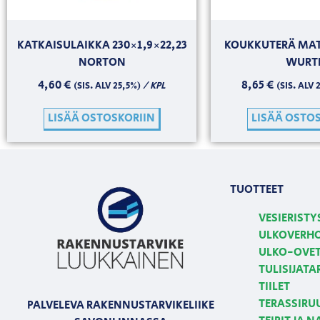
KATKAISULAIKKA 230×1,9×22,23
KOUKKUTERÄ MAT
NORTON
WURT
4,60
€
8,65
€
/ KPL
(SIS. ALV 25,5%)
(SIS. ALV 
LISÄÄ OSTOSKORIIN
LISÄÄ OSTO
TUOTTEET
VESIERISTY
ULKOVERH
ULKO-OVE
TULISIJATA
TIILET
TERASSIRU
PALVELEVA RAKENNUSTARVIKELIIKE