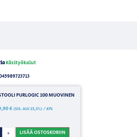
ia
Käsityökalut
045989723713
TOOLI PURLOGIC 100 MUOVINEN
9,90
€
/ KPL
(SIS. ALV 25,5%)
LISÄÄ OSTOSKORIIN
+