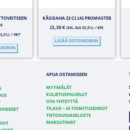
TOVEITSEEN
KÄSISAHA 22 C1 141 PROMASTER
H
13,30
€
/ KPL
(SIS. ALV 25,5%)
/ PKT
25,5%)
LISÄÄ OSTOSKORIIN
SKORIIN
APUA OSTAMISEEN
MYYMÄLÄT
S
KULJETUSPALVELUT
OUS
OTA YHTEYTTÄ
T
TILAUS - JA TOIMITUSEHDOT
RVIKKEET
TIETOSUOJASELOSTE
MAKSUTAVAT
UVIT