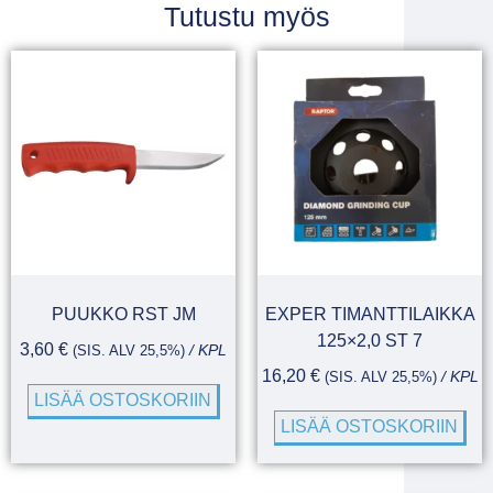
Tutustu myös
PUUKKO RST JM
EXPER TIMANTTILAIKKA
125×2,0 ST 7
3,60
€
(SIS. ALV 25,5%)
/ KPL
16,20
€
(SIS. ALV 25,5%)
/ KPL
LISÄÄ OSTOSKORIIN
LISÄÄ OSTOSKORIIN