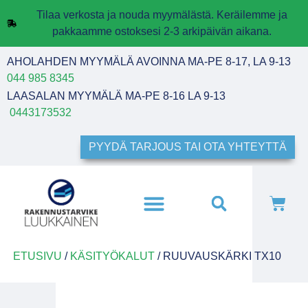
Tilaa verkosta ja nouda myymälästä. Keräilemme ja
pakkaamme ostoksesi 2-3 arkipäivän aikana.
AHOLAHDEN MYYMÄLÄ AVOINNA MA-PE 8-17, LA 9-13
044 985 8345
LAASALAN MYYMÄLÄ MA-PE 8-16 LA 9-13
0443173532
PYYDÄ TARJOUS TAI OTA YHTEYTTÄ
ETUSIVU
/
KÄSITYÖKALUT
/ RUUVAUSKÄRKI TX10