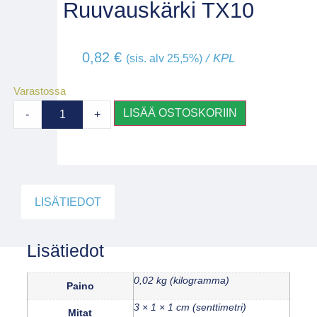
Ruuvauskärki TX10
0,82
€
/ KPL
(sis. alv 25,5%)
Varastossa
LISÄÄ OSTOSKORIIN
-
+
LISÄTIEDOT
Lisätiedot
0,02 kg (kilogramma)
Paino
3 × 1 × 1 cm (senttimetri)
Mitat