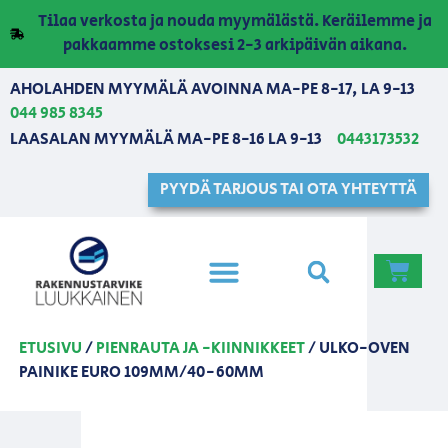
Tilaa verkosta ja nouda myymälästä. Keräilemme ja
pakkaamme ostoksesi 2-3 arkipäivän aikana.
AHOLAHDEN MYYMÄLÄ AVOINNA MA-PE 8-17, LA 9-13
044 985 8345
LAASALAN MYYMÄLÄ MA-PE 8-16 LA 9-13
0443173532
PYYDÄ TARJOUS TAI OTA YHTEYTTÄ
ETUSIVU
/
PIENRAUTA JA -KIINNIKKEET
/ ULKO-OVEN
PAINIKE EURO 109MM/40-60MM