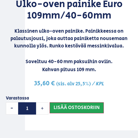
Ulko-oven painike Euro
109mm/40-60mm
Klassinen ulko-oven painike. Painikkeessa on
palautusjousi, joka auttaa painiketta nousemaan
kunnolla ylös. Runko kestävää messinkivalua.
Soveltuu 40-60 mm paksuihin oviin.
Kahvan pituus 109 mm.
35,60
€
/ KPL
(sis. alv 25,5%)
Varastossa
LISÄÄ OSTOSKORIIN
-
+