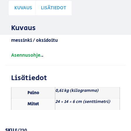
KUVAUS
LISÄTIEDOT
Kuvaus
messinki / oksidoitu
Asennusohje.
.
Lisätiedot
0,61 kg (kilogramma)
Paino
24 × 14 × 6 cm (senttimetri)
Mitat
SKU
E/230