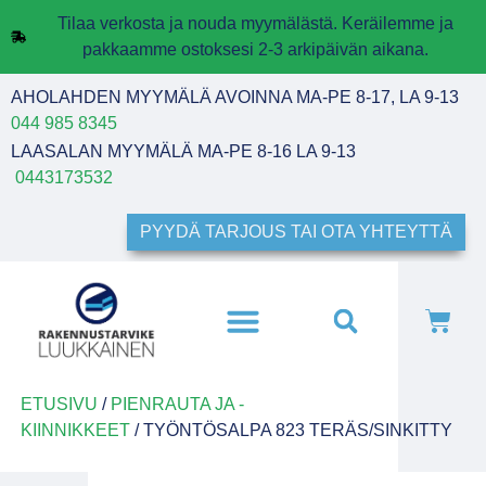
Tilaa verkosta ja nouda myymälästä. Keräilemme ja
pakkaamme ostoksesi 2-3 arkipäivän aikana.
AHOLAHDEN MYYMÄLÄ AVOINNA MA-PE 8-17, LA 9-13
044 985 8345
LAASALAN MYYMÄLÄ MA-PE 8-16 LA 9-13
0443173532
PYYDÄ TARJOUS TAI OTA YHTEYTTÄ
ETUSIVU
/
PIENRAUTA JA -
KIINNIKKEET
/ TYÖNTÖSALPA 823 TERÄS/SINKITTY