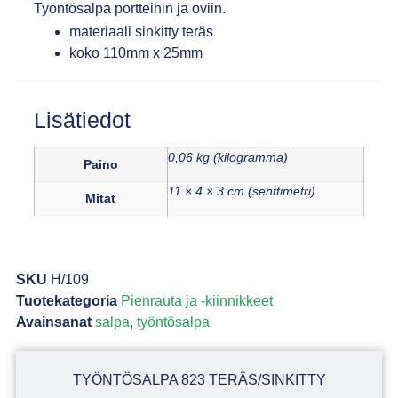
Työntösalpa portteihin ja oviin.
materiaali sinkitty teräs
koko 110mm x 25mm
Lisätiedot
0,06 kg (kilogramma)
Paino
11 × 4 × 3 cm (senttimetri)
Mitat
SKU
H/109
Tuotekategoria
Pienrauta ja -kiinnikkeet
Avainsanat
salpa
,
työntösalpa
TYÖNTÖSALPA 823 TERÄS/SINKITTY