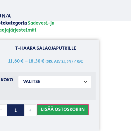
U
N/A
tekategoria
Sadevesi-ja
aojajärjestelmät
T-HAARA SALAOJAPUTKILLE
11,60
€
–
18,30
€
/ KPL
(SIS. ALV 25,5%)
KOKO
LISÄÄ OSTOSKORIIN
-
+