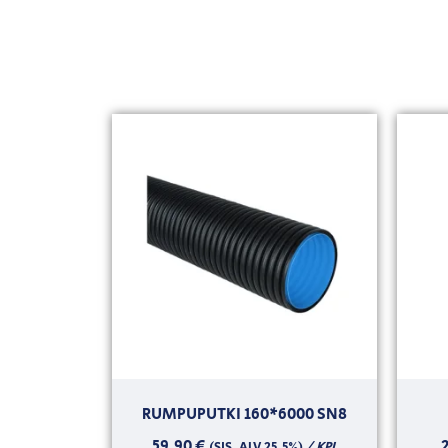
RUMPUPUTKI 160*6000 SN8
59,90
€
/ KPL
(SIS. ALV 25,5%)