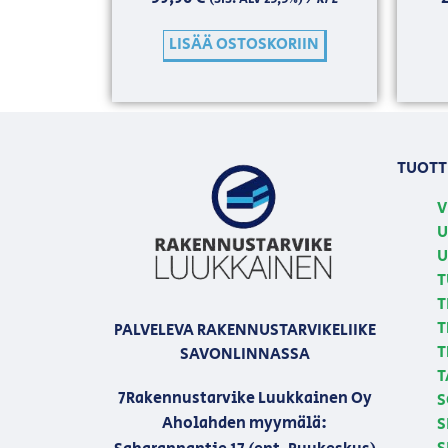
LISÄÄ OSTOSKORIIN
TUOTT
V
U
U
T
T
T
PALVELEVA RAKENNUSTARVIKELIIKE
T
SAVONLINNASSA
T
7Rakennustarvike Luukkainen Oy
S
Aholahden myymälä:
S