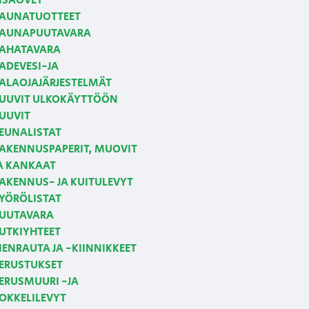
ISÄOVET
AUNATUOTTEET
AUNAPUUTAVARA
AHATAVARA
ADEVESI-JA
ALAOJAJÄRJESTELMÄT
UUVIT ULKOKÄYTTÖÖN
UUVIT
EUNALISTAT
AKENNUSPAPERIT, MUOVIT
A KANKAAT
AKENNUS- JA KUITULEVYT
YÖRÖLISTAT
UUTAVARA
UTKIYHTEET
IENRAUTA JA -KIINNIKKEET
ERUSTUKSET
ERUSMUURI -JA
OKKELILEVYT