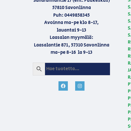
S
Saharannantie 17 (ent. Puukeskus)
S
57810 Savonlinna
S
Puh: 0449858345
S
Avoinna ma-pe klo 8-17,
S
lauantai 9-13
S
Laasalan myymälä:
R
Laasalantie 871, 57310 Savonlinna
R
ma-pe 8-16 la 9-13
R
R
J
R
P
P
P
P
P
P
S