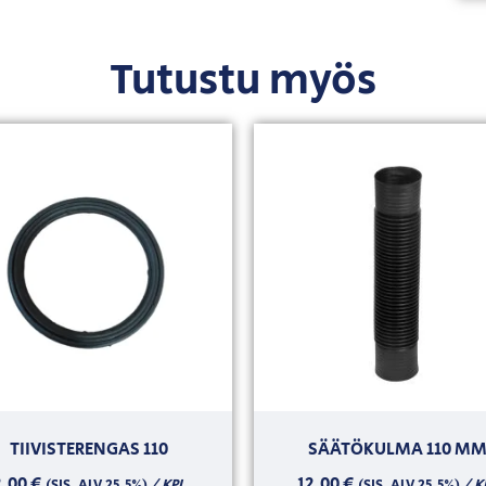
Tutustu myös
TIIVISTERENGAS 110
SÄÄTÖKULMA 110 M
2,00
€
12,00
€
/ KPL
/ K
(SIS. ALV 25,5%)
(SIS. ALV 25,5%)