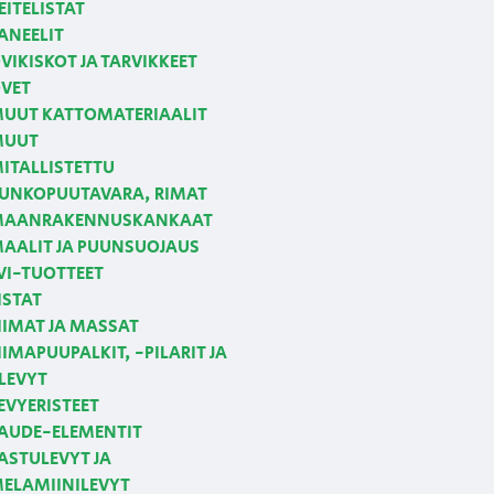
EITELISTAT
ANEELIT
VIKISKOT JA TARVIKKEET
VET
UUT KATTOMATERIAALIT
MUUT
ITALLISTETTU
UNKOPUUTAVARA, RIMAT
AANRAKENNUSKANKAAT
AALIT JA PUUNSUOJAUS
VI-TUOTTEET
ISTAT
IIMAT JA MASSAT
IIMAPUUPALKIT, -PILARIT JA
LEVYT
EVYERISTEET
AUDE-ELEMENTIT
ASTULEVYT JA
ELAMIINILEVYT