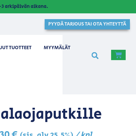
3 arkipäivän aikana.
PYYDÄ TARJOUS TAI OTA YHTEYTTÄ
UUT TUOTTEET
MYYMÄLÄT
salaojaputkille
,30
€
/ kpl
(sis. alv 25,5%)