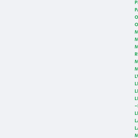
P
P
O
O
M
M
R
M
M
L
L
L
L
-
L
L
L
M