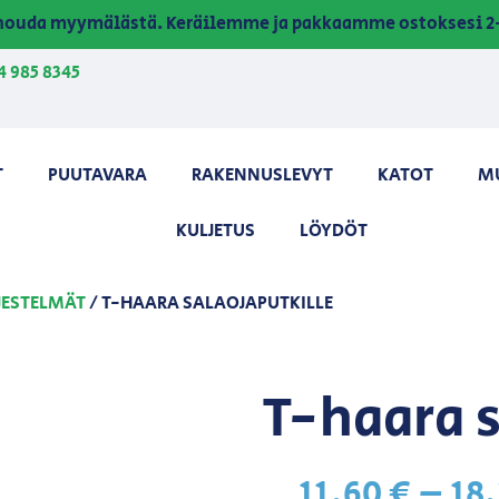
a nouda myymälästä. Keräilemme ja pakkaamme ostoksesi 2-
4 985 8345
T
PUUTAVARA
RAKENNUSLEVYT
KATOT
M
KULJETUS
LÖYDÖT
JESTELMÄT
/ T-HAARA SALAOJAPUTKILLE
T-haara 
11,60
€
–
18