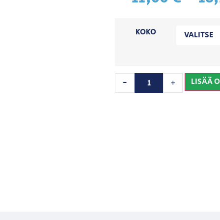
KOKO
LISÄÄ 
-
+