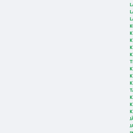
L
L
L
K
K
K
K
K
T
K
K
K
T
K
K
K
J
J