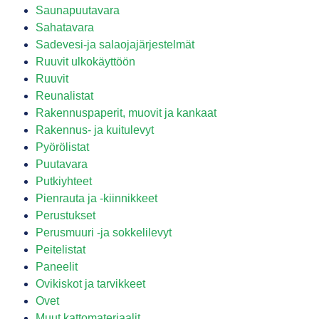
Saunapuutavara
Sahatavara
Sadevesi-ja salaojajärjestelmät
Ruuvit ulkokäyttöön
Ruuvit
Reunalistat
Rakennuspaperit, muovit ja kankaat
Rakennus- ja kuitulevyt
Pyörölistat
Puutavara
Putkiyhteet
Pienrauta ja -kiinnikkeet
Perustukset
Perusmuuri -ja sokkelilevyt
Peitelistat
Paneelit
Ovikiskot ja tarvikkeet
Ovet
Muut kattomateriaalit