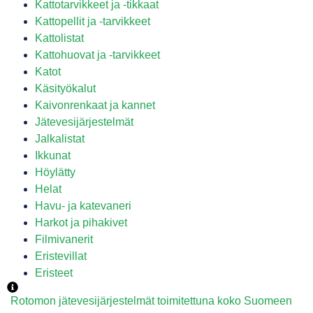
Kattotarvikkeet ja -tikkaat
Kattopellit ja -tarvikkeet
Kattolistat
Kattohuovat ja -tarvikkeet
Katot
Käsityökalut
Kaivonrenkaat ja kannet
Jätevesijärjestelmät
Jalkalistat
Ikkunat
Höylätty
Helat
Havu- ja katevaneri
Harkot ja pihakivet
Filmivanerit
Eristevillat
Eristeet
Rotomon jätevesijärjestelmät toimitettuna koko Suomeen