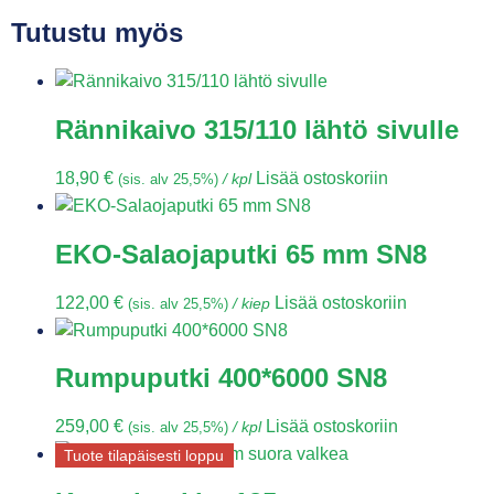
Tutustu myös
Rännikaivo 315/110 lähtö sivulle
18,90
€
Lisää ostoskoriin
(sis. alv 25,5%)
/ kpl
EKO-Salaojaputki 65 mm SN8
122,00
€
Lisää ostoskoriin
(sis. alv 25,5%)
/ kiep
Rumpuputki 400*6000 SN8
259,00
€
Lisää ostoskoriin
(sis. alv 25,5%)
/ kpl
Tuote tilapäisesti loppu