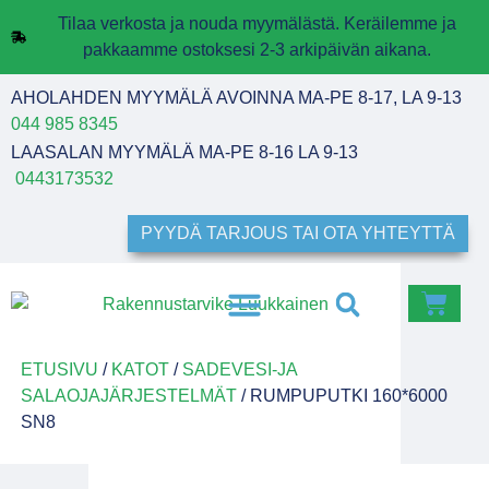
Tilaa verkosta ja nouda myymälästä. Keräilemme ja
pakkaamme ostoksesi 2-3 arkipäivän aikana.
AHOLAHDEN MYYMÄLÄ AVOINNA MA-PE 8-17, LA 9-13
044 985 8345
LAASALAN MYYMÄLÄ MA-PE 8-16 LA 9-13
0443173532
PYYDÄ TARJOUS TAI OTA YHTEYTTÄ
ETUSIVU
/
KATOT
/
SADEVESI-JA
SALAOJAJÄRJESTELMÄT
/ RUMPUPUTKI 160*6000
SN8