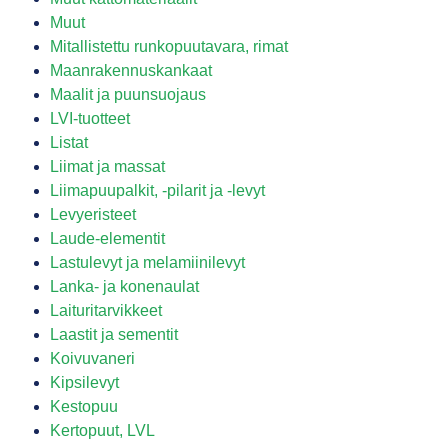
Muut
Mitallistettu runkopuutavara, rimat
Maanrakennuskankaat
Maalit ja puunsuojaus
LVI-tuotteet
Listat
Liimat ja massat
Liimapuupalkit, -pilarit ja -levyt
Levyeristeet
Laude-elementit
Lastulevyt ja melamiinilevyt
Lanka- ja konenaulat
Laituritarvikkeet
Laastit ja sementit
Koivuvaneri
Kipsilevyt
Kestopuu
Kertopuut, LVL