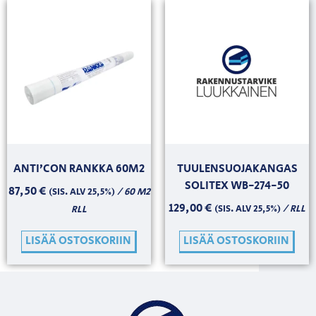
ANTI’CON RANKKA 60M2
TUULENSUOJAKANGAS
SOLITEX WB-274-50
87,50
€
/ 60 M2
(SIS. ALV 25,5%)
129,00
€
/ RLL
RLL
(SIS. ALV 25,5%)
LISÄÄ OSTOSKORIIN
LISÄÄ OSTOSKORIIN