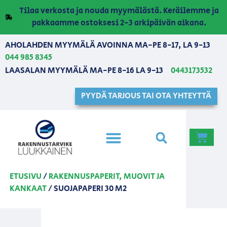
Tilaa verkosta ja nouda myymälästä. Keräilemme ja
pakkaamme ostoksesi 2-3 arkipäivän aikana.
AHOLAHDEN MYYMÄLÄ AVOINNA MA-PE 8-17, LA 9-13
044 985 8345
LAASALAN MYYMÄLÄ MA-PE 8-16 LA 9-13
0443173532
PYYDÄ TARJOUS TAI OTA YHTEYTTÄ
ETUSIVU
/
RAKENNUSPAPERIT, MUOVIT JA
KANKAAT
/ SUOJAPAPERI 30 M2