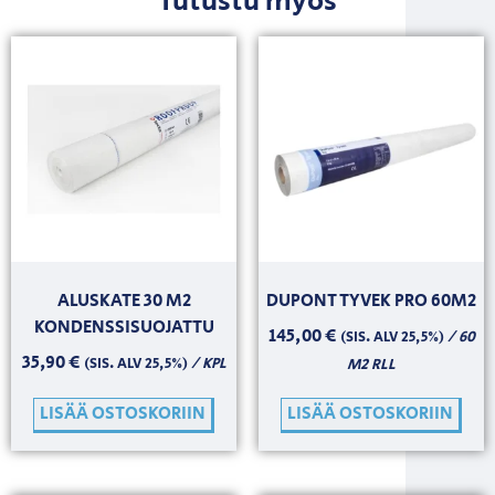
Tutustu myös
ALUSKATE 30 M2
DUPONT TYVEK PRO 60M2
KONDENSSISUOJATTU
145,00
€
/ 60
(SIS. ALV 25,5%)
35,90
€
/ KPL
(SIS. ALV 25,5%)
M2 RLL
LISÄÄ OSTOSKORIIN
LISÄÄ OSTOSKORIIN