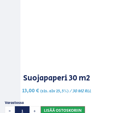
Suojapaperi 30 m2
13,00
€
/ 30 M2 RLL
(sis. alv 25,5%)
Varastossa
LISÄÄ OSTOSKORIIN
-
+