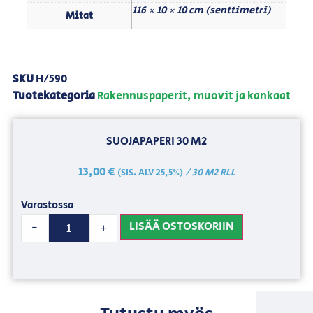
116 × 10 × 10 cm (senttimetri)
Mitat
SKU
H/590
Tuotekategoria
Rakennuspaperit, muovit ja kankaat
SUOJAPAPERI 30 M2
13,00
€
/ 30 M2 RLL
(SIS. ALV 25,5%)
Varastossa
LISÄÄ OSTOSKORIIN
-
+