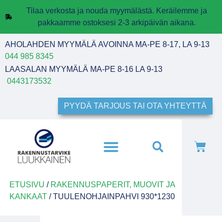
Tilaa verkosta ja nouda myymälästä. Keräilemme ja
pakkaamme ostoksesi 2-3 arkipäivän aikana.
AHOLAHDEN MYYMÄLÄ AVOINNA MA-PE 8-17, LA 9-13
044 985 8345
LAASALAN MYYMÄLÄ MA-PE 8-16 LA 9-13
0443173532
PYYDÄ TARJOUS TAI OTA YHTEYTTÄ
ETUSIVU
/
RAKENNUSPAPERIT, MUOVIT JA
KANKAAT
/ TUULENOHJAINPAHVI 930*1230