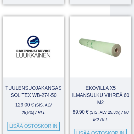
TUULENSUOJAKANGAS
EKOVILLA X5
SOLITEX WB-274-50
ILMANSULKU VIHREÄ 60
M2
129,00
€
(SIS. ALV
89,90
€
(SIS. ALV 25,5%)
/ 60
25,5%)
/ RLL
M2 RLL
LISÄÄ OSTOSKORIIN
LISÄÄ OSTOSKORIIN