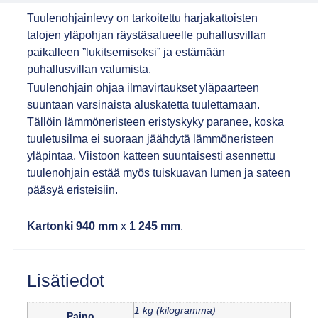
Tuulenohjainlevy on tarkoitettu harjakattoisten
talojen yläpohjan räystäsalueelle puhallusvillan
paikalleen ”lukitsemiseksi” ja estämään
puhallusvillan valumista.
Tuulenohjain ohjaa ilmavirtaukset yläpaarteen
suuntaan varsinaista aluskatetta tuulettamaan.
Tällöin lämmöneristeen eristyskyky paranee, koska
tuuletusilma ei suoraan jäähdytä lämmöneristeen
yläpintaa. Viistoon katteen suuntaisesti asennettu
tuulenohjain estää myös tuiskuavan lumen ja sateen
pääsyä eristeisiin.
Kartonki 940 mm
x
1 245 mm
.
Lisätiedot
1 kg (kilogramma)
Paino