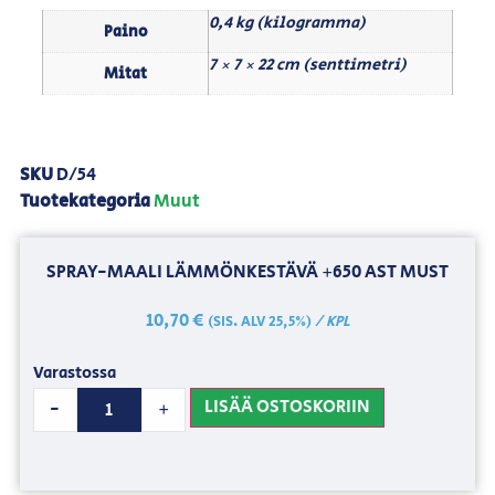
0,4 kg (kilogramma)
Paino
7 × 7 × 22 cm (senttimetri)
Mitat
SKU
D/54
Tuotekategoria
Muut
SPRAY-MAALI LÄMMÖNKESTÄVÄ +650 AST MUST
10,70
€
/ KPL
(SIS. ALV 25,5%)
Varastossa
LISÄÄ OSTOSKORIIN
-
+