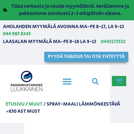
Tilaa verkosta ja nouda myymälästä. Keräilemme ja
pakkaamme ostoksesi 2-3 arkipäivän aikana.
AHOLAHDEN MYYMÄLÄ AVOINNA MA-PE 8-17, LA 9-13
044 985 8345
LAASALAN MYYMÄLÄ MA-PE 8-16 LA 9-13
0443173532
PYYDÄ TARJOUS TAI OTA YHTEYTTÄ
ETUSIVU
/
MUUT
/ SPRAY-MAALI LÄMMÖNKESTÄVÄ
+650 AST MUST