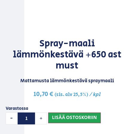
Spray-maali
lämmönkestävä +650 ast
must
Mattamusta lämmönkestävä spraymaali
10,70
€
/ kpl
(sis. alv 25,5%)
Varastossa
LISÄÄ OSTOSKORIIN
-
+