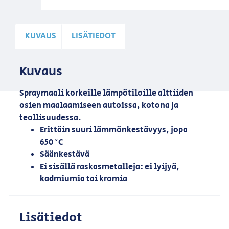
KUVAUS
LISÄTIEDOT
Kuvaus
Spraymaali korkeille lämpötiloille alttiiden
osien maalaamiseen autoissa, kotona ja
teollisuudessa.
Erittäin suuri lämmönkestävyys, jopa
650 °C
Säänkestävä
Ei sisällä raskasmetalleja: ei lyijyä,
kadmiumia tai kromia
Lisätiedot