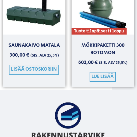
Tuote tilapäisesti loppu
SAUNAKAIVO MATALA
MÖKKIPAKETTI 300
ROTOMON
300,00
€
(SIS. ALV 25,5%)
602,00
€
(SIS. ALV 25,5%)
LISÄÄ OSTOSKORIIN
LUE LISÄÄ