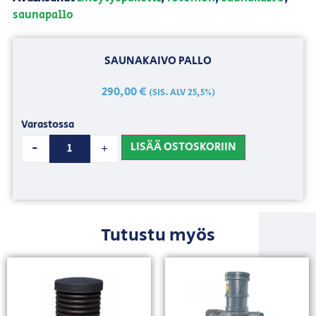
saunapallo
SAUNAKAIVO PALLO
290,00
€
(SIS. ALV 25,5%)
Varastossa
LISÄÄ OSTOSKORIIN
-
+
Tutustu myös