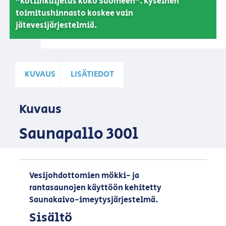
”Kotiinkuljetus koko Suomeen”. Kyseinen
toimitushinnasto koskee vain
jätevesijärjestelmiä.
KUVAUS
LISÄTIEDOT
Kuvaus
Saunapallo 300l
Vesijohdottomien mökki- ja
rantasaunojen käyttöön kehitetty
Saunakaivo-imeytysjärjestelmä.
Sisältö