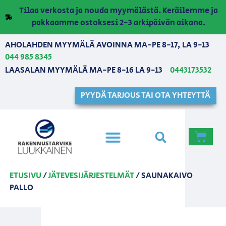
Tilaa verkosta ja nouda myymälästä. Keräilemme ja
pakkaamme ostoksesi 2-3 arkipäivän aikana.
AHOLAHDEN MYYMÄLÄ AVOINNA MA-PE 8-17, LA 9-13
044 985 8345
LAASALAN MYYMÄLÄ MA-PE 8-16 LA 9-13
0443173532
PYYDÄ TARJOUS TAI OTA YHTEYTTÄ
ETUSIVU
/
JÄTEVESIJÄRJESTELMÄT
/ SAUNAKAIVO
PALLO