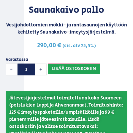
Saunakaivo pallo
Vesijohdottomien mökki- ja rantasaunojen käyttöön
kehitetty Saunakaivo-imeytysjärjestelmä.
290,00
€
(sis. alv 25,5%)
Varastossa
LISÄÄ OSTOSKORIIN
-
+
Jätevesijärjestelmät toimitettuna koko Suomeen
(poislukien Lappi ja Ahvenanmaa). Toimitushinta:
125 € imeytyspaketeille/umpisäiliöille ja 99 €
pienemmille jätevesiratkaisuille. Lisää
ostoskoriin ja valitse toimitustavaksi: