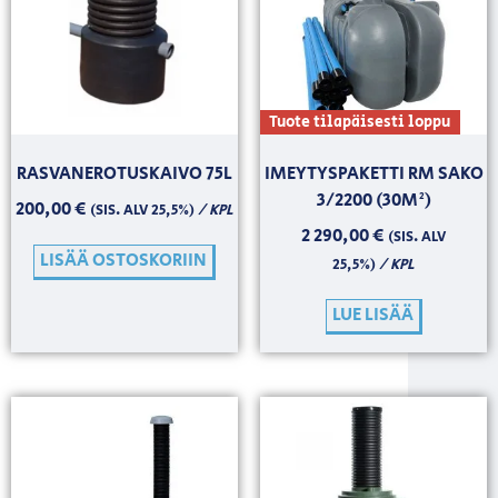
Tuote tilapäisesti loppu
RASVANEROTUSKAIVO 75L
IMEYTYSPAKETTI RM SAKO
3/2200 (30M²)
200,00
€
/ KPL
(SIS. ALV 25,5%)
2 290,00
€
(SIS. ALV
LISÄÄ OSTOSKORIIN
/ KPL
25,5%)
LUE LISÄÄ