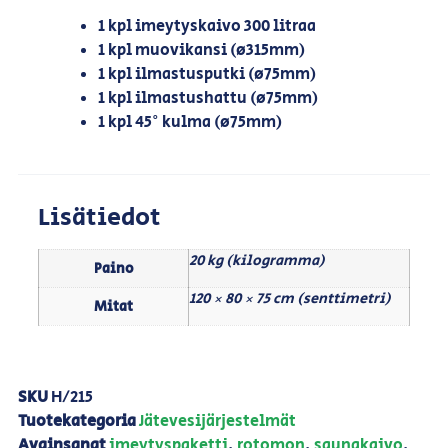
1 kpl imeytyskaivo 300 litraa
1 kpl muovikansi (ø315mm)
1 kpl ilmastusputki (ø75mm)
1 kpl ilmastushattu (ø75mm)
1 kpl 45° kulma (ø75mm)
Lisätiedot
20 kg (kilogramma)
Paino
120 × 80 × 75 cm (senttimetri)
Mitat
SKU
H/215
Tuotekategoria
Jätevesijärjestelmät
Avainsanat
imeytyspaketti
,
rotomon
,
saunakaivo
,