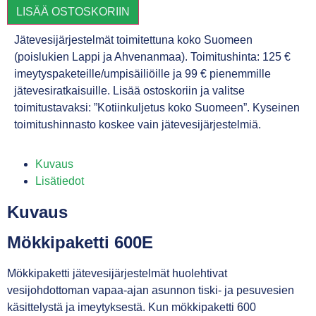
LISÄÄ OSTOSKORIIN
Jätevesijärjestelmät toimitettuna koko Suomeen
(poislukien Lappi ja Ahvenanmaa). Toimitushinta: 125 €
imeytyspaketeille/umpisäiliöille ja 99 € pienemmille
jätevesiratkaisuille. Lisää ostoskoriin ja valitse
toimitustavaksi: ”Kotiinkuljetus koko Suomeen”. Kyseinen
toimitushinnasto koskee vain jätevesijärjestelmiä.
Kuvaus
Lisätiedot
Kuvaus
Mökkipaketti 600E
Mökkipaketti jätevesijärjestelmät huolehtivat
vesijohdottoman vapaa-ajan asunnon tiski- ja pesuvesien
käsittelystä ja imeytyksestä. Kun mökkipaketti 600