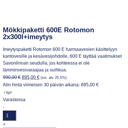
Mökkipaketti 600E Rotomon
2x300l+imeytys
Imeytyspaketti Rotomon 600 E harmaavesien käsittelyyn
kantovesille ja kesävesijohdolle, 600 E täyttää vaatimukset
Savonlinnan seudulla, jos kohteessa ei ole
lämminvesivaraajaa ja suihkua.
990,00
€
895,00
€
(sis. alv 25,5%)
Alin hinta viimeisen 30 päivän aikana:
895,00
€
/ kpl
Varastossa
-
+