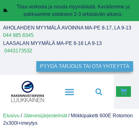
Tilaa verkosta ja nouda myymälästä. Keräilemme ja
pakkaamme ostoksesi 2-3 arkipäivän aikana.
AHOLAHDEN MYYMÄLÄ AVOINNA MA-PE 8-17, LA 9-13
044 985 8345
LAASALAN MYYMÄLÄ MA-PE 8-16 LA 9-13
0443173532
PYYDÄ TARJOUS TAI OTA YHTEYTTÄ
Etusivu
/
Jätevesijärjestelmät
/ Mökkipaketti 600E Rotomon
2x300l+imeytys