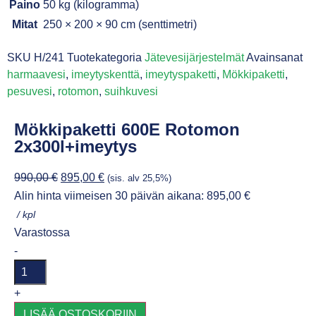
Paino
50 kg (kilogramma)
Mitat
250 × 200 × 90 cm (senttimetri)
SKU
H/241
Tuotekategoria
Jätevesijärjestelmät
Avainsanat
harmaavesi
,
imeytyskenttä
,
imeytyspaketti
,
Mökkipaketti
,
pesuvesi
,
rotomon
,
suihkuvesi
Mökkipaketti 600E Rotomon
2x300l+imeytys
990,00
€
895,00
€
(sis. alv 25,5%)
Alin hinta viimeisen 30 päivän aikana:
895,00
€
/ kpl
Varastossa
-
+
LISÄÄ OSTOSKORIIN