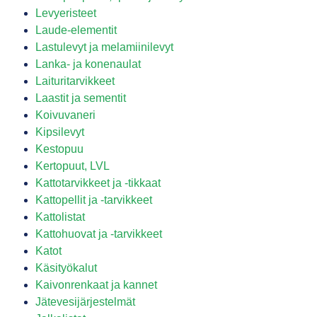
Levyeristeet
Laude-elementit
Lastulevyt ja melamiinilevyt
Lanka- ja konenaulat
Laituritarvikkeet
Laastit ja sementit
Koivuvaneri
Kipsilevyt
Kestopuu
Kertopuut, LVL
Kattotarvikkeet ja -tikkaat
Kattopellit ja -tarvikkeet
Kattolistat
Kattohuovat ja -tarvikkeet
Katot
Käsityökalut
Kaivonrenkaat ja kannet
Jätevesijärjestelmät