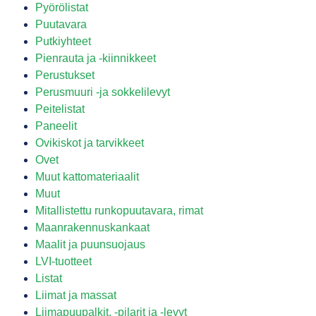
Pyörölistat
Puutavara
Putkiyhteet
Pienrauta ja -kiinnikkeet
Perustukset
Perusmuuri -ja sokkelilevyt
Peitelistat
Paneelit
Ovikiskot ja tarvikkeet
Ovet
Muut kattomateriaalit
Muut
Mitallistettu runkopuutavara, rimat
Maanrakennuskankaat
Maalit ja puunsuojaus
LVI-tuotteet
Listat
Liimat ja massat
Liimapuupalkit, -pilarit ja -levyt