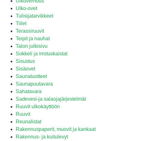
Ulkoverhous
Ulko-ovet
Tulisijatarvikkeet
Tiilet
Terassiruuvit
Teipit ja nauhat
Talon julkisivu
Sokkeli ja irrotuskaistat
Sisustus
Sisäovet
Saunatuotteet
Saunapuutavara
Sahatavara
Sadevesi-ja salaojajärjestelmät
Ruuvit ulkokäyttöön
Ruuvit
Reunalistat
Rakennuspaperit, muovit ja kankaat
Rakennus- ja kuitulevyt