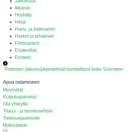
Jalkalistat
Ikkunat
Höylätty
Helat
Havu- ja katevaneri
Harkot ja pihakivet
Filmivanerit
Eristevillat
Eristeet
Rotomon jätevesijärjestelmät toimitettuna koko Suomeen
Apua ostamiseen
Myymälät
Kuljetuspalvelut
Ota yhteyttä
Tilaus - ja toimitusehdot
Tietosuojaseloste
Maksutavat