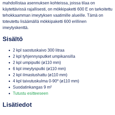
mahdollistaa asennuksen kohteissa, joissa tilaa on
käytettävissä rajallisesti, on mökkipaketti 600 E on tarkoitettu
tehokkaamman imeytyksen vaatimille alueille. Tämä on
toteutettu lisäämällä mökkipaketti 600 erillinen
imeytyskenttä.
Sisältö
2 kpl saostuskaivo 300 litraa
2 kpl tyhjennysputket umpikansilla
2 kpl umpiputki (ø110 mm)
6 kpl imeytysputki (ø110 mm)
2 kpl ilmastushattu (ø110 mm)
4 kpl taivutuskulma 0-90º (ø110 mm)
Suodatinkangas 9 m²
Tutustu esitteeseen
Lisätiedot