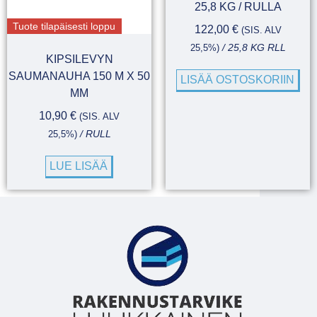
25,8 KG / RULLA
Tuote tilapäisesti loppu
122,00
€
(SIS. ALV
25,5%)
/ 25,8 KG RLL
KIPSILEVYN
SAUMANAUHA 150 M X 50
LISÄÄ OSTOSKORIIN
MM
10,90
€
(SIS. ALV
25,5%)
/ RULL
LUE LISÄÄ