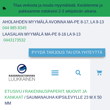
Tilaa verkosta ja nouda myymälästä. Keräilemme ja
pakkaamme ostoksesi 2-3 arkipäivän aikana.
AHOLAHDEN MYYMÄLÄ AVOINNA MA-PE 8-17, LA 9-13
044 985 8345
LAASALAN MYYMÄLÄ MA-PE 8-16 LA 9-13
0443173532
PYYDÄ TARJOUS TAI OTA YHTEYTTÄ
ETUSIVU
/
RAKENNUSPAPERIT, MUOVIT JA
KANKAAT
/ SAUMANAUHA KIPSILEVYLLE 23 M X 50
MM