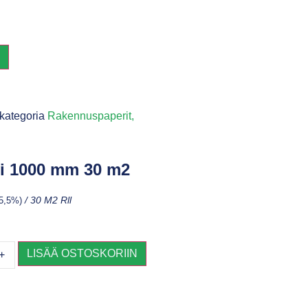
N
kategoria
Rakennuspaperit,
i 1000 mm 30 m2
25,5%)
/ 30 M2 Rll
LISÄÄ OSTOSKORIIN
+