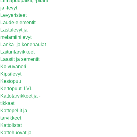
Liimapuupalkit, -pilarit
ja -levyt
Levyeristeet
Laude-elementit
Lastulevyt ja
melamiinilevyt
Lanka- ja konenaulat
Laituritarvikkeet
Laastit ja sementit
Koivuvaneri
Kipsilevyt
Kestopuu
Kertopuut, LVL
Kattotarvikkeet ja -
tikkaat
Kattopellit ja -
tarvikkeet
Kattolistat
Kattohuovat ja -