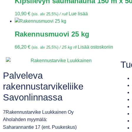
Kipsilevyn saumanauha 150 m x 5
10,90
€
Lue lisää
(sis. alv 25,5%)
/ rull
Rakennusmuovi 25 kg
66,20
€
Lisää ostoskoriin
(sis. alv 25,5%)
/ 25 kg rll
Tu
Palveleva
rakennustarvikeliike
Savonlinnassa
7Rakennustarvike Luukkainen Oy
Aholahden myymälä:
Saharannantie 17 (ent. Puukeskus)