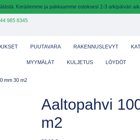
älästä. Keräilemme ja pakkaamme ostoksesi 2-3 arkipäivän aik
44 985 8345
OUKSET
PUUTAVARA
RAKENNUSLEVYT
KA
MYYMÄLÄT
KULJETUS
LÖYDÖT
00 mm 30 m2
Aaltopahvi 1
m2