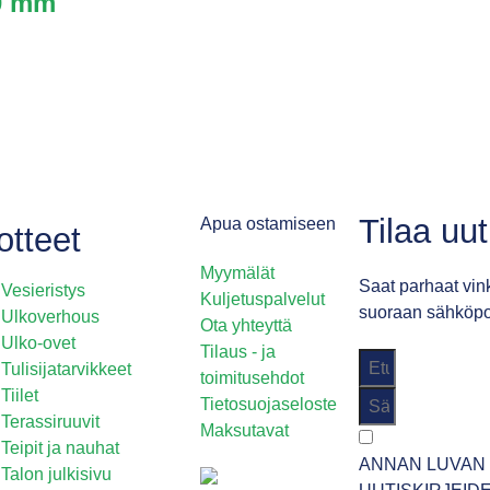
0 mm
Tilaa uu
Apua ostamiseen
otteet
Myymälät
Saat parhaat vink
Vesieristys
Kuljetuspalvelut
suoraan sähköpos
Ulkoverhous
Ota yhteyttä
Ulko-ovet
Tilaus - ja
Tulisijatarvikkeet
toimitusehdot
Tiilet
Tietosuojaseloste
Terassiruuvit
Maksutavat
Teipit ja nauhat
ANNAN LUVAN 
Talon julkisivu