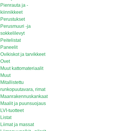
Pienrauta ja -
kiinnikkeet
Perustukset
Perusmuuri -ja
sokkelilevyt
Peitelistat
Paneelit
Ovikiskot ja tarvikkeet
Ovet
Muut kattomateriaalit
Muut
Mitallistettu
runkopuutavara, rimat
Maanrakennuskankaat
Maalit ja puunsuojaus
LVI-tuotteet
Listat
Liimat ja massat