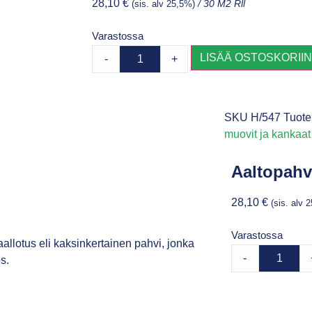
28,10
€
(sis. alv 25,5%)
/ 30 M2 Rll
Varastossa
LISÄÄ OSTOSKORII
-
+
SKU
H/547
Tuote
muovit ja kankaat
Aaltopahv
28,10
€
(sis. alv 
Varastossa
allotus eli kaksinkertainen pahvi, jonka
-
s.