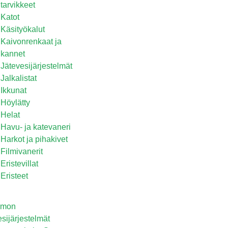
tarvikkeet
Katot
Käsityökalut
Kaivonrenkaat ja
kannet
Jätevesijärjestelmät
Jalkalistat
Ikkunat
Höylätty
Helat
Havu- ja katevaneri
Harkot ja pihakivet
Filmivanerit
Eristevillat
Eristeet
omon
esijärjestelmät