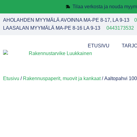
Tilaa verkosta ja nouda myym
AHOLAHDEN MYYMÄLÄ AVOINNA MA-PE 8-17, LA 9-13
0
LAASALAN MYYMÄLÄ MA-PE 8-16 LA 9-13
0443173532
ETUSIVU
TARJ
Etusivu
/
Rakennuspaperit, muovit ja kankaat
/ Aaltopahvi 10