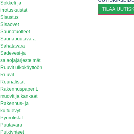
UUTISKIRJEID
Sokkeli ja
TILAA UUTIS
irrotuskaistat
Sisustus
Sisäovet
Saunatuotteet
Saunapuutavara
Sahatavara
Sadevesi-ja
salaojajärjestelmät
Ruuvit ulkokäyttöön
Ruuvit
Reunalistat
Rakennuspaperit,
muovit ja kankaat
Rakennus- ja
kuitulevyt
Pyörölistat
Puutavara
Putkiyhteet