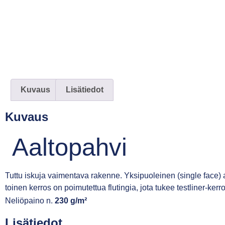
Kuvaus
Lisätiedot
Kuvaus
Aaltopahvi
Tuttu iskuja vaimentava rakenne. Yksipuoleinen (single face) a
toinen kerros on poimutettua flutingia, jota tukee testliner-kerro
Neliöpaino n.
230 g/m²
Lisätiedot