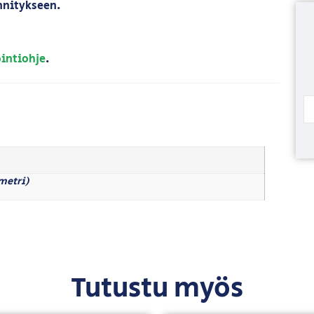
innitykseen.
intiohje
.
imetri)
Tutustu myös