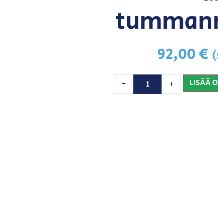
tummanr
92,00
€
(
LISÄÄ 
-
+