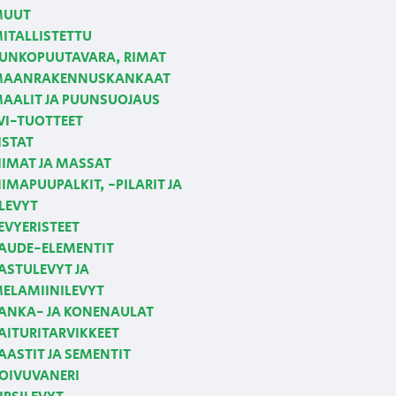
MUUT
ITALLISTETTU
UNKOPUUTAVARA, RIMAT
AANRAKENNUSKANKAAT
AALIT JA PUUNSUOJAUS
VI-TUOTTEET
ISTAT
IIMAT JA MASSAT
IIMAPUUPALKIT, -PILARIT JA
LEVYT
EVYERISTEET
AUDE-ELEMENTIT
ASTULEVYT JA
ELAMIINILEVYT
ANKA- JA KONENAULAT
AITURITARVIKKEET
AASTIT JA SEMENTIT
OIVUVANERI