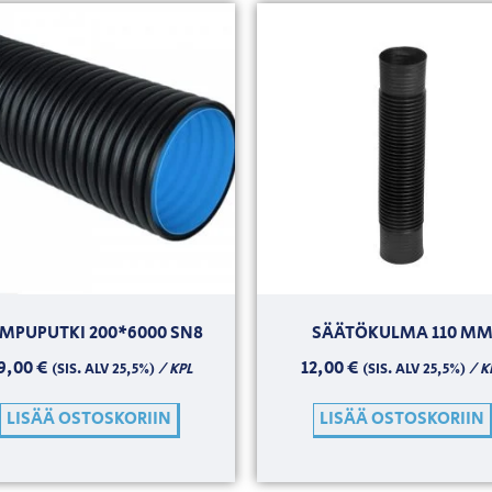
MPUPUTKI 200*6000 SN8
SÄÄTÖKULMA 110 M
9,00
€
12,00
€
/ KPL
/ K
(SIS. ALV 25,5%)
(SIS. ALV 25,5%)
LISÄÄ OSTOSKORIIN
LISÄÄ OSTOSKORIIN