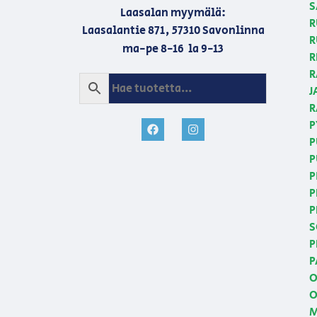
S
Laasalan myymälä:
R
Laasalantie 871, 57310 Savonlinna
R
ma-pe 8-16 la 9-13
R
R
J
R
P
P
P
P
P
P
S
P
P
O
O
M