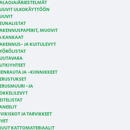
ALAOJAJÄRJESTELMÄT
UUVIT ULKOKÄYTTÖÖN
UUVIT
EUNALISTAT
AKENNUSPAPERIT, MUOVIT
A KANKAAT
AKENNUS- JA KUITULEVYT
YÖRÖLISTAT
UUTAVARA
UTKIYHTEET
IENRAUTA JA -KIINNIKKEET
ERUSTUKSET
ERUSMUURI -JA
OKKELILEVYT
EITELISTAT
ANEELIT
VIKISKOT JA TARVIKKEET
VET
UUT KATTOMATERIAALIT