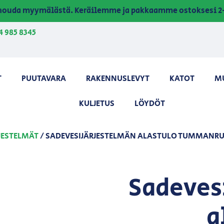
a nouda myymälästä. Keräilemme ja pakkaamme ostoksesi 2-
4 985 8345
T
PUUTAVARA
RAKENNUSLEVYT
KATOT
M
KULJETUS
LÖYDÖT
JESTELMÄT
/ SADEVESIJÄRJESTELMÄN ALASTULO TUMMANRU
Sadeves
a