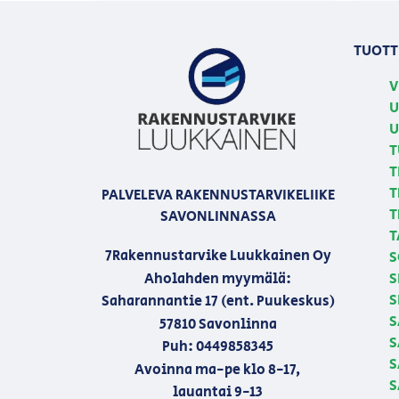
TUOTT
V
U
U
T
T
T
PALVELEVA RAKENNUSTARVIKELIIKE
T
SAVONLINNASSA
T
7Rakennustarvike Luukkainen Oy
S
Aholahden myymälä:
S
S
Saharannantie 17 (ent. Puukeskus)
S
57810 Savonlinna
S
Puh: 0449858345
S
Avoinna ma-pe klo 8-17,
S
lauantai 9-13