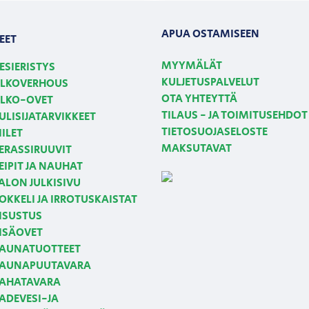
APUA OSTAMISEEN
EET
MYYMÄLÄT
ESIERISTYS
KULJETUSPALVELUT
LKOVERHOUS
OTA YHTEYTTÄ
LKO-OVET
TILAUS - JA TOIMITUSEHDOT
ULISIJATARVIKKEET
TIETOSUOJASELOSTE
IILET
MAKSUTAVAT
ERASSIRUUVIT
EIPIT JA NAUHAT
ALON JULKISIVU
OKKELI JA IRROTUSKAISTAT
ISUSTUS
ISÄOVET
AUNATUOTTEET
AUNAPUUTAVARA
AHATAVARA
ADEVESI-JA