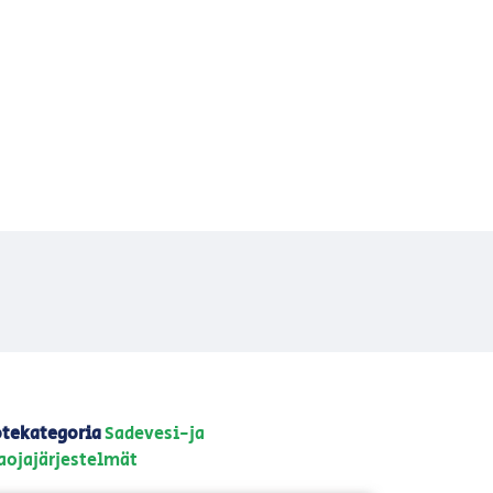
tekategoria
Sadevesi-ja
aojajärjestelmät