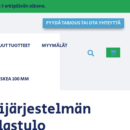
3 arkipäivän aikana.
PYYDÄ TARJOUS TAI OTA YHTEYTTÄ
UUT TUOTTEET
MYYMÄLÄT
SKEA 100 MM
ijärjestelmän
lastulo