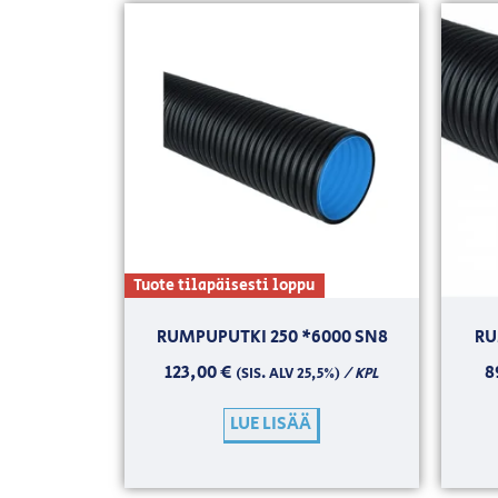
Tuote tilapäisesti loppu
RUMPUPUTKI 250 *6000 SN8
RU
123,00
€
8
/ KPL
(SIS. ALV 25,5%)
LUE LISÄÄ