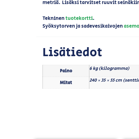
metriä. Lisäksi tarvitset ruuvit seinäki
Tekninen
tuotekortti
.
Syöksytorven ja sadevesikaivojen
asemo
Lisätiedot
6 kg (kilogramma)
Paino
240 × 35 × 55 cm (sentt
Mitat