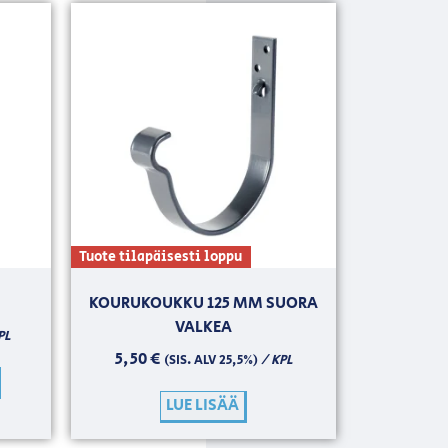
Tuote tilapäisesti loppu
M
KOURUKOUKKU 125 MM SUORA
VALKEA
PL
5,50
€
/ KPL
(SIS. ALV 25,5%)
LUE LISÄÄ