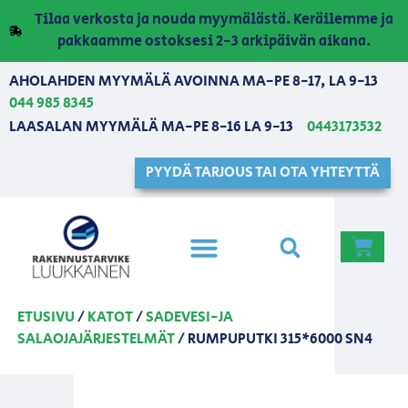
Tilaa verkosta ja nouda myymälästä. Keräilemme ja
pakkaamme ostoksesi 2-3 arkipäivän aikana.
AHOLAHDEN MYYMÄLÄ AVOINNA MA-PE 8-17, LA 9-13
044 985 8345
LAASALAN MYYMÄLÄ MA-PE 8-16 LA 9-13
0443173532
PYYDÄ TARJOUS TAI OTA YHTEYTTÄ
ETUSIVU
/
KATOT
/
SADEVESI-JA
SALAOJAJÄRJESTELMÄT
/ RUMPUPUTKI 315*6000 SN4