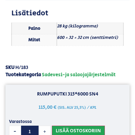
Lisätiedot
28 kg (kilogramma)
Paino
600 × 32 × 32 cm (senttimetri)
Mitat
SKU
H/183
Tuotekategoria
Sadevesi-ja salaojajärjestelmät
RUMPUPUTKI 315*6000 SN4
115,00
€
/ KPL
(SIS. ALV 25,5%)
Varastossa
LISÄÄ OSTOSKORIIN
-
+