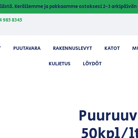
lästä. Keräilemme ja pakkaamme ostoksesi 2-3 arkipäivän 
4 985 8345
T
PUUTAVARA
RAKENNUSLEVYT
KATOT
M
KULJETUS
LÖYDÖT
Puuruuv
50kpl/l