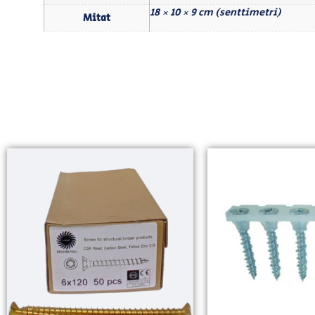
18 × 10 × 9 cm (senttimetri)
Mitat