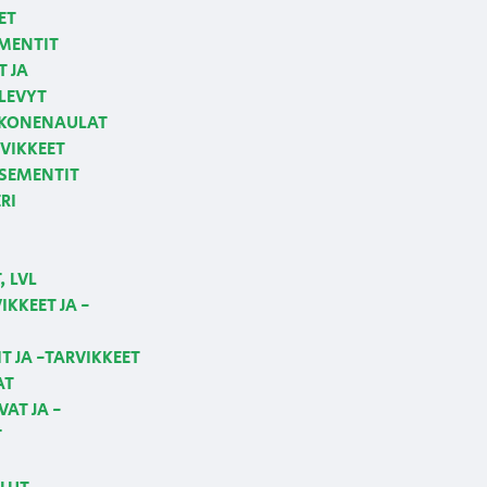
ET
MENTIT
T JA
LEVYT
 KONENAULAT
VIKKEET
 SEMENTIT
RI
 LVL
KKEET JA -
T JA -TARVIKKEET
AT
AT JA -
T