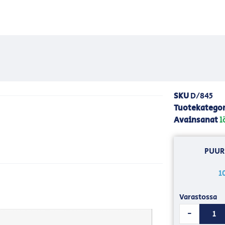
SKU
D/845
Tuotekategor
Avainsanat
l
PUUR
1
Varastossa
-