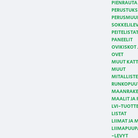
PIENRAUTA 
PERUSTUKS
PERUSMUUR
SOKKELILE
PEITELISTA
PANEELIT
OVIKISKOT 
OVET
MUUT KATT
MUUT
MITALLIST
RUNKOPUUT
MAANRAKE
MAALIT JA
LVI-TUOTT
LISTAT
LIIMAT JA 
LIIMAPUUPA
-LEVYT