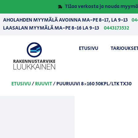
Tilaa verkosta ja nouda myymä
AHOLAHDEN MYYMÄLÄ AVOINNA MA-PE 8-17, LA 9-13
04
LAASALAN MYYMÄLÄ MA-PE 8-16 LA 9-13
0443173532
ETUSIVU
TARJOUKSE
ETUSIVU
/
RUUVIT
/ PUURUUVI 8×160 50KPL/LTK TX30