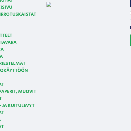
NAUHAT
ISIVU
 IRROTUSKAISTAT
TTEET
TAVARA
RA
JA
RJESTELMÄT
LKOKÄYTTÖÖN
AT
APERIT, MUOVIT
T
 JA KUITULEVYT
AT
A
ET