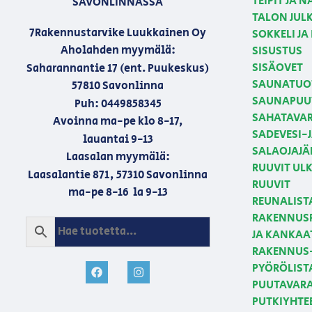
TEIPIT JA 
SAVONLINNASSA
TALON JULK
7Rakennustarvike Luukkainen Oy
SOKKELI JA
Aholahden myymälä:
SISUSTUS
SISÄOVET
Saharannantie 17 (ent. Puukeskus)
SAUNATUO
57810 Savonlinna
SAUNAPUU
Puh: 0449858345
SAHATAVA
Avoinna ma-pe klo 8-17,
SADEVESI-
lauantai 9-13
SALAOJAJÄ
Laasalan myymälä:
RUUVIT U
Laasalantie 871, 57310 Savonlinna
RUUVIT
ma-pe 8-16 la 9-13
REUNALIST
RAKENNUSP
JA KANKAA
RAKENNUS-
PYÖRÖLIST
PUUTAVAR
PUTKIYHTE