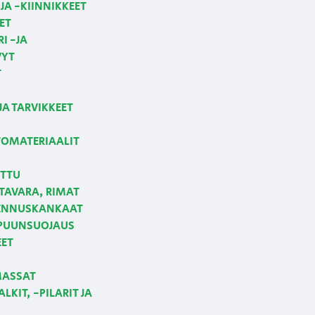
JA -KIINNIKKEET
ET
I -JA
VYT
T
JA TARVIKKEET
OMATERIAALIT
ETTU
AVARA, RIMAT
NNUSKANKAAT
 PUUNSUOJAUS
EET
MASSAT
LKIT, -PILARIT JA