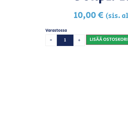
10,00
€
(sis. a
Varastossa
LISÄÄ OSTOSKORI
-
+