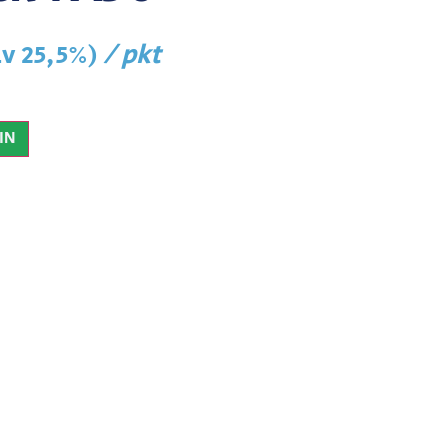
/ pkt
lv 25,5%)
IN