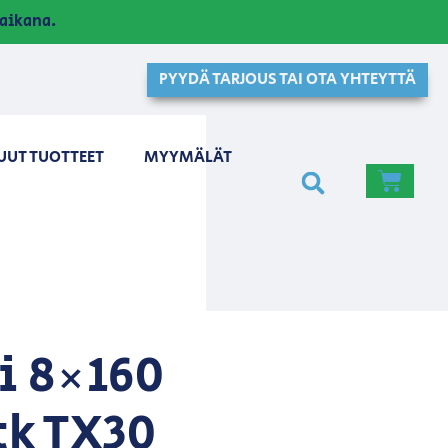
aikana.
PYYDÄ TARJOUS TAI OTA YHTEYTTÄ
UUT TUOTTEET
MYYMÄLÄT
i 8×160
tk TX30