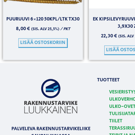
PUURUUVI 6×120 50KPL/LTK TX30
EK KIPSILEVYRUUV
3,9X30
8,00
€
/ PKT
(SIS. ALV 25,5%)
22,30
€
(SIS. ALV
LISÄÄ OSTOSKORIIN
LISÄÄ OSTO
TUOTTEET
VESIERISTY
ULKOVERH
ULKO-OVE
TULISIJATA
TIILET
TERASSIRU
PALVELEVA RAKENNUSTARVIKELIIKE