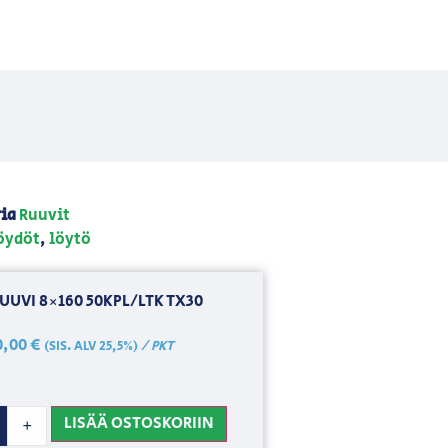
ia
Ruuvit
öydöt
,
löytö
UUVI 8×160 50KPL/LTK TX30
0,00
€
/ PKT
(SIS. ALV 25,5%)
LISÄÄ OSTOSKORIIN
+