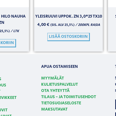
I HILO NAUHA
YLEISRUUVI UPPOK. ZN 3,0*25 TX10
 ZN
4,00
€
/ 200KPL RASIA
(SIS. ALV 25,5%)
/ LTK
 25,5%)
LISÄÄ OSTOSKORIIN
SKORIIN
APUA OSTAMISEEN
MYYMÄLÄT
S
KULJETUSPALVELUT
OUS
OTA YHTEYTTÄ
T
TILAUS - JA TOIMITUSEHDOT
RVIKKEET
TIETOSUOJASELOSTE
MAKSUTAVAT
UVIT