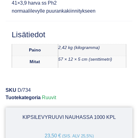
41×3,9 harva ss Ph2
normaalilevylle puurankakiinnitykseen
Lisätiedot
2,42 kg (kilogramma)
Paino
57 × 12 × 5 cm (senttimetri)
Mitat
SKU
D/734
Tuotekategoria
Ruuvit
KIPSILEVYRUUVI NAUHASSA 1000 KPL
23,50
€
(SIS. ALV 25,5%)