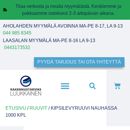
Tilaa verkosta ja nouda myymälästä. Keräilemme ja
pakkaamme ostoksesi 2-3 arkipäivän aikana.
AHOLAHDEN MYYMÄLÄ AVOINNA MA-PE 8-17, LA 9-13
044 985 8345
LAASALAN MYYMÄLÄ MA-PE 8-16 LA 9-13
0443173532
PYYDÄ TARJOUS TAI OTA YHTEYTTÄ
ETUSIVU
/
RUUVIT
/ KIPSILEVYRUUVI NAUHASSA
1000 KPL