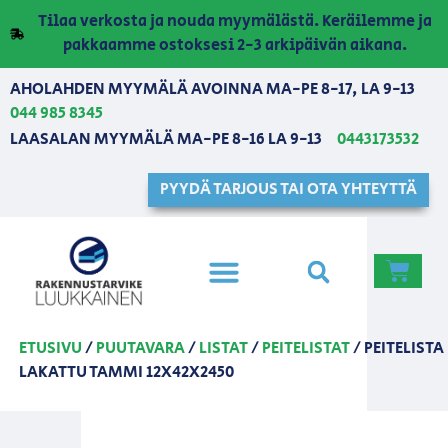
Tilaa verkosta ja nouda myymälästä. Keräilemme ja
pakkaamme ostoksesi 2-3 arkipäivän aikana.
AHOLAHDEN MYYMÄLÄ AVOINNA MA-PE 8-17, LA 9-13
044 985 8345
LAASALAN MYYMÄLÄ MA-PE 8-16 LA 9-13
0443173532
PYYDÄ TARJOUS TAI OTA YHTEYTTÄ
ETUSIVU
/
PUUTAVARA
/
LISTAT
/
PEITELISTAT
/ PEITELISTA
LAKATTU TAMMI 12X42X2450