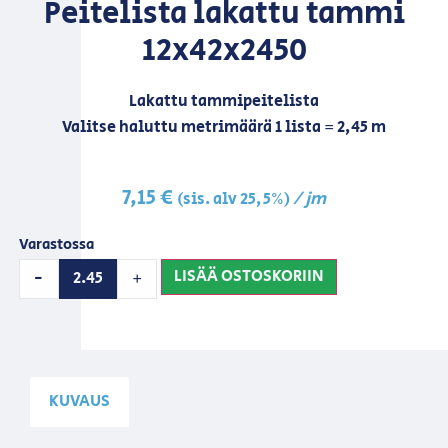
Peitelista lakattu tammi
12x42x2450
Lakattu tammipeitelista
Valitse haluttu metrimäärä 1 lista = 2,45 m
7,15
€
/ jm
(sis. alv 25,5%)
Varastossa
LISÄÄ OSTOSKORIIN
-
+
KUVAUS