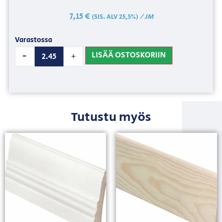
7,15
€
/ JM
(SIS. ALV 25,5%)
Varastossa
LISÄÄ OSTOSKORIIN
-
+
Tutustu myös