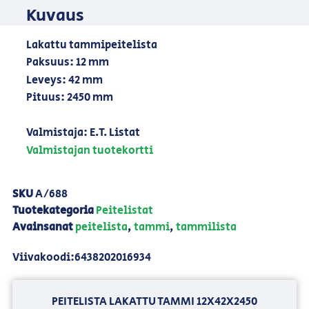
Kuvaus
Lakattu tammipeitelista
Paksuus: 12 mm
Leveys: 42 mm
Pituus: 2450 mm
Valmistaja: E.T. Listat
Valmistajan tuotekortti
SKU
A/688
Tuotekategoria
Peitelistat
Avainsanat
peitelista
,
tammi
,
tammilista
Viivakoodi:6438202016934
PEITELISTA LAKATTU TAMMI 12X42X2450