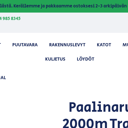
lästä. Keräilemme ja pakkaamme ostoksesi 2-3 arkipäivän 
4 985 8345
T
PUUTAVARA
RAKENNUSLEVYT
KATOT
M
KULJETUS
LÖYDÖT
NAL
Paalinar
2000m Tra