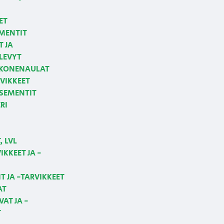
ET
MENTIT
T JA
LEVYT
 KONENAULAT
VIKKEET
 SEMENTIT
RI
 LVL
KKEET JA -
T JA -TARVIKKEET
AT
AT JA -
T