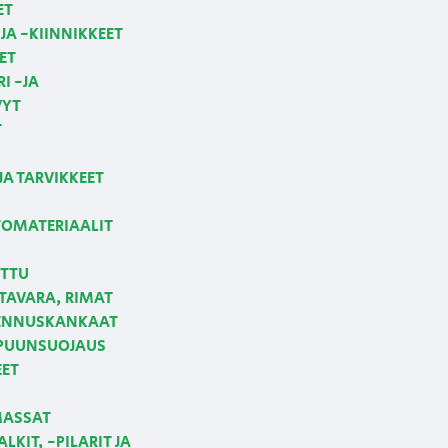
ET
JA -KIINNIKKEET
ET
I -JA
VYT
T
JA TARVIKKEET
OMATERIAALIT
ETTU
AVARA, RIMAT
NNUSKANKAAT
 PUUNSUOJAUS
EET
MASSAT
LKIT, -PILARIT JA