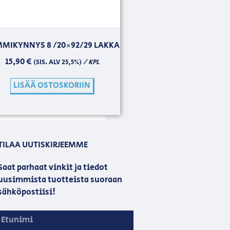
MIKYNNYS 8 /20×92/29 LAKKA
15,90
€
/ KPL
(SIS. ALV 25,5%)
LISÄÄ OSTOSKORIIN
TILAA UUTISKIRJEEMME
Saat parhaat vinkit ja tiedot
uusimmista tuotteista suoraan
sähköpostiisi!