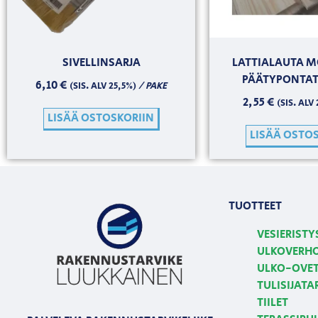
SIVELLINSARJA
LATTIALAUTA M
PÄÄTYPONTAT
6,10
€
/ PAKE
(SIS. ALV 25,5%)
2,55
€
(SIS. ALV
LISÄÄ OSTOSKORIIN
LISÄÄ OSTO
TUOTTEET
VESIERISTY
ULKOVERH
ULKO-OVE
TULISIJATA
TIILET