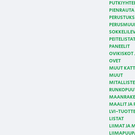
PUTKIYHTE
PIENRAUTA 
PERUSTUKS
PERUSMUUR
SOKKELILE
PEITELISTA
PANEELIT
OVIKISKOT 
OVET
MUUT KATT
MUUT
MITALLIST
RUNKOPUUT
MAANRAKE
MAALIT JA
LVI-TUOTT
LISTAT
LIIMAT JA 
LIIMAPUUPA