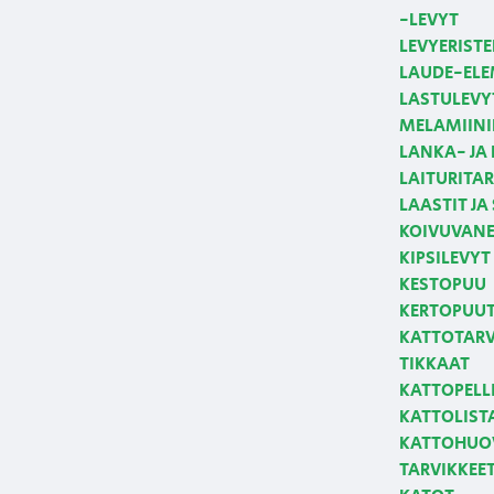
-LEVYT
LEVYERISTE
LAUDE-ELE
LASTULEVY
MELAMIINI
LANKA- JA
LAITURITAR
LAASTIT JA
KOIVUVANE
KIPSILEVYT
KESTOPUU
KERTOPUUT,
KATTOTARVI
TIKKAAT
KATTOPELLI
KATTOLIST
KATTOHUOV
TARVIKKEE