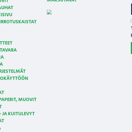
MAKSUTAVAT
UVIT
NAUHAT
ISIVU
 IRROTUSKAISTAT
TTEET
TAVARA
RA
JA
RJESTELMÄT
LKOKÄYTTÖÖN
AT
APERIT, MUOVIT
T
 JA KUITULEVYT
AT
A