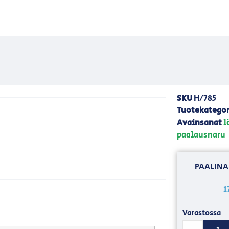
SKU
H/785
Tuotekategor
Avainsanat
l
paalausnaru
PAALINA
1
Varastossa