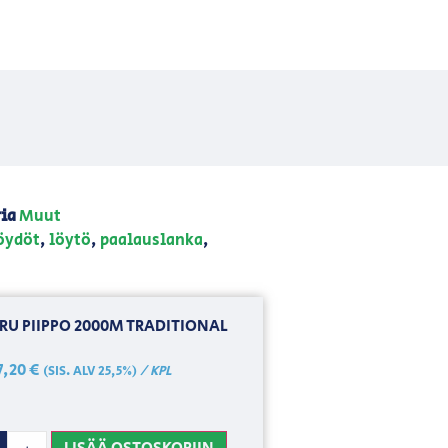
ia
Muut
öydöt
,
löytö
,
paalauslanka
,
RU PIIPPO 2000M TRADITIONAL
7,20
€
/ KPL
(SIS. ALV 25,5%)