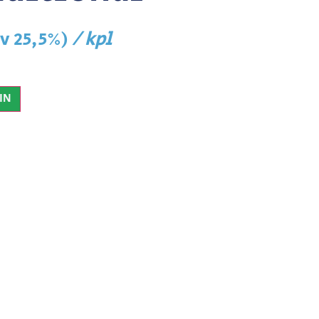
/ kpl
lv 25,5%)
IN