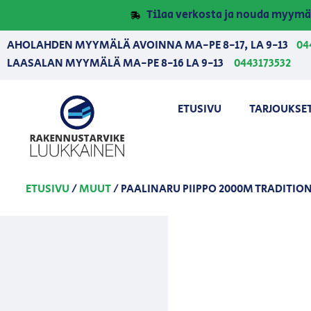
Tilaa verkosta ja nouda myymä
AHOLAHDEN MYYMÄLÄ AVOINNA MA-PE 8-17, LA 9-13
04
LAASALAN MYYMÄLÄ MA-PE 8-16 LA 9-13
0443173532
ETUSIVU
TARJOUKSE
ETUSIVU
/
MUUT
/ PAALINARU PIIPPO 2000M TRADITIO