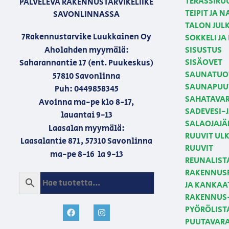
TERASSIRU
PALVELEVA RAKENNUSTARVIKELIIKE
TEIPIT JA 
SAVONLINNASSA
TALON JULK
7Rakennustarvike Luukkainen Oy
SOKKELI JA
Aholahden myymälä:
SISUSTUS
SISÄOVET
Saharannantie 17 (ent. Puukeskus)
SAUNATUO
57810 Savonlinna
SAUNAPUU
Puh: 0449858345
SAHATAVA
Avoinna ma-pe klo 8-17,
SADEVESI-
lauantai 9-13
SALAOJAJÄ
Laasalan myymälä:
RUUVIT U
Laasalantie 871, 57310 Savonlinna
RUUVIT
ma-pe 8-16 la 9-13
REUNALIST
RAKENNUSP
JA KANKAA
RAKENNUS-
PYÖRÖLIST
PUUTAVAR