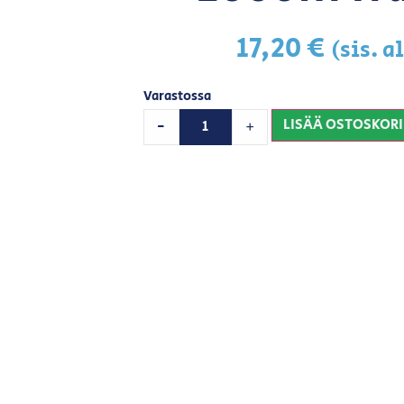
17,20
€
(sis. a
Varastossa
LISÄÄ OSTOSKORI
-
+