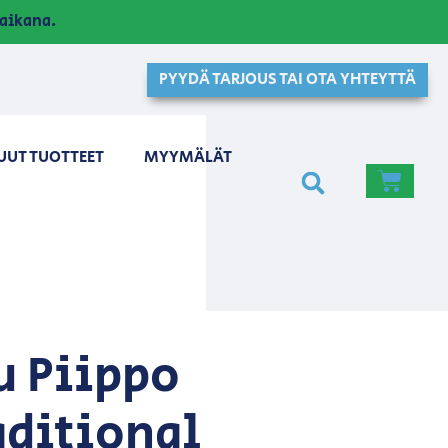
aikana.
PYYDÄ TARJOUS TAI OTA YHTEYTTÄ
UUT TUOTTEET
MYYMÄLÄT
u Piippo
ditional