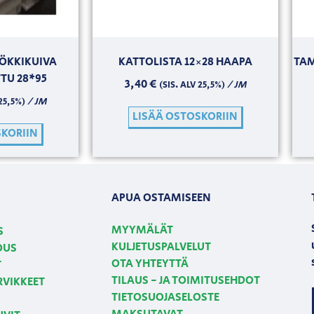
ÖKKIKUIVA
KATTOLISTA 12×28 HAAPA
TAM
TU 28*95
3,40
€
/ JM
(SIS. ALV 25,5%)
/ JM
 25,5%)
LISÄÄ OSTOSKORIIN
SKORIIN
APUA OSTAMISEEN
MYYMÄLÄT
S
KULJETUSPALVELUT
OUS
OTA YHTEYTTÄ
T
TILAUS - JA TOIMITUSEHDOT
RVIKKEET
TIETOSUOJASELOSTE