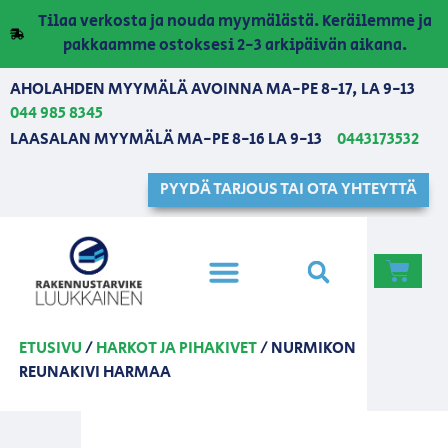
Tilaa verkosta ja nouda myymälästä. Keräilemme ja
pakkaamme ostoksesi 2-3 arkipäivän aikana.
AHOLAHDEN MYYMÄLÄ AVOINNA MA-PE 8-17, LA 9-13
044 985 8345
LAASALAN MYYMÄLÄ MA-PE 8-16 LA 9-13
0443173532
PYYDÄ TARJOUS TAI OTA YHTEYTTÄ
ETUSIVU
/
HARKOT JA PIHAKIVET
/ NURMIKON
REUNAKIVI HARMAA