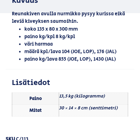
Kuvaus
Reunakiven avulla nurmikko pysyy kurissa eikä
leviä kiveyksen saumoihin.
koko 135 x 80 x 300 mm
paino kg/kpl 8 kg/kpl
väri harmaa
määrä kpl/lava 104 (JOE, LOP), 176 (JAL)
paino kg/lava 855 (JOE, LOP), 1430 (JAL)
Lisätiedot
13,5 kg (kilogramma)
Paino
30 × 14 × 8 cm (senttimetri)
Mitat
SKU
C/113