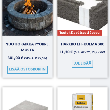
Tuote tilapäisesti loppu
NUOTIOPAIKKA PYÖRRE,
HARKKO EH-KULMA 300
MUSTA
11,50
€
/ KPL
(SIS. ALV 25,5%)
301,00
€
(SIS. ALV 25,5%)
LUE LISÄÄ
LISÄÄ OSTOSKORIIN