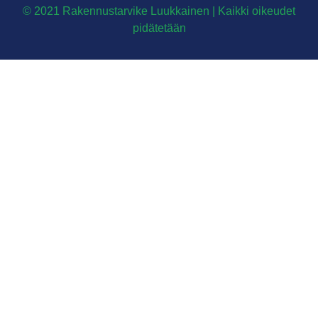
© 2021 Rakennustarvike Luukkainen | Kaikki oikeudet
pidätetään