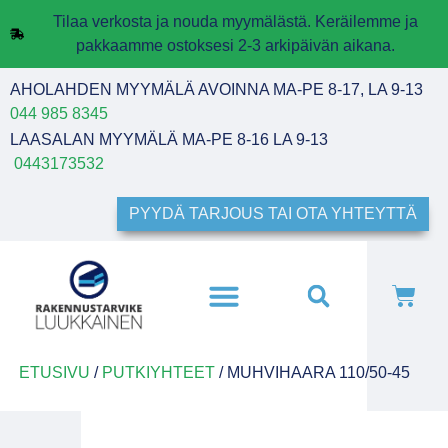
Tilaa verkosta ja nouda myymälästä. Keräilemme ja
pakkaamme ostoksesi 2-3 arkipäivän aikana.
AHOLAHDEN MYYMÄLÄ AVOINNA MA-PE 8-17, LA 9-13
044 985 8345
LAASALAN MYYMÄLÄ MA-PE 8-16 LA 9-13
0443173532
PYYDÄ TARJOUS TAI OTA YHTEYTTÄ
ETUSIVU
/
PUTKIYHTEET
/ MUHVIHAARA 110/50-45