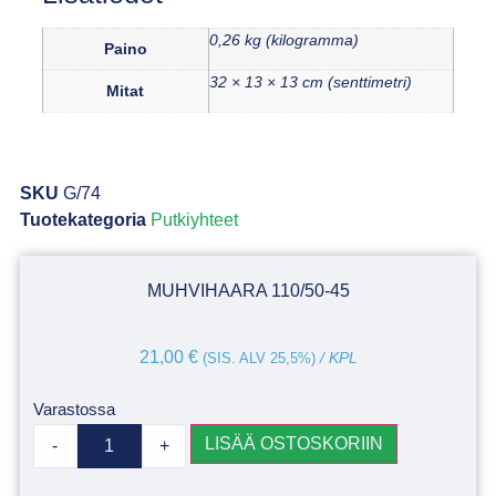
0,26 kg (kilogramma)
Paino
32 × 13 × 13 cm (senttimetri)
Mitat
SKU
G/74
Tuotekategoria
Putkiyhteet
MUHVIHAARA 110/50-45
21,00
€
(SIS. ALV 25,5%)
/ KPL
Varastossa
LISÄÄ OSTOSKORIIN
-
+