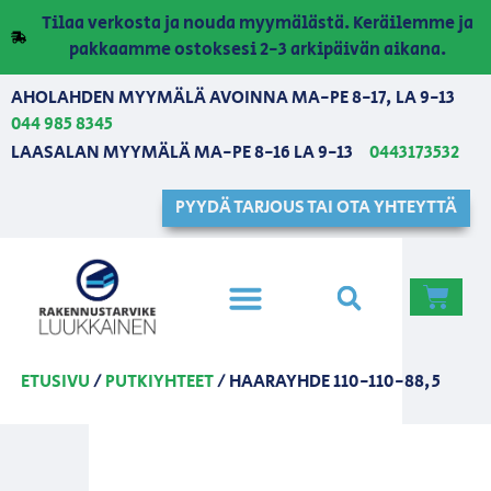
Tilaa verkosta ja nouda myymälästä. Keräilemme ja
pakkaamme ostoksesi 2-3 arkipäivän aikana.
AHOLAHDEN MYYMÄLÄ AVOINNA MA-PE 8-17, LA 9-13
044 985 8345
LAASALAN MYYMÄLÄ MA-PE 8-16 LA 9-13
0443173532
PYYDÄ TARJOUS TAI OTA YHTEYTTÄ
ETUSIVU
/
PUTKIYHTEET
/ HAARAYHDE 110-110-88,5