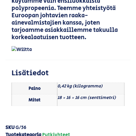
käytämme vain ensiluokkaista
polypropeenia. Teemme yhteistyötä
Euroopan johtavien raaka-
ainevalmistajien kanssa, joten
tarjoamme asiakkaillemme takuulla
korkealaatuisen tuotteen.
Lisätiedot
0,42 kg (kilogramma)
Paino
18 × 16 × 16 cm (senttimetri)
Mitat
SKU
G/56
Tuotekategoria
Putkiyhteet